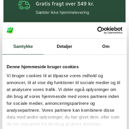
Gratis fragt over 349 kr.
Gælder ikke hjemmelevering
Personlig rådgivning
Få hjælp til din webordre
på:
kundeservice@uglecare.dk
Samtykke
Detaljer
Om
Hurtig levering (30 min. i Kbh)
Hurtigt leveringen via GLS, og DAO
Denne hjemmeside bruger cookies
Faste lave priser*
Vi bruger cookies til at tilpasse vores indhold og
annoncer, til at vise dig funktioner til sociale medier og til
*Gælder ikke ernæringsprodukter.
at analysere vores trafik. Vi deler også oplysninger om
din brug af vores hjemmeside med vores partnere inden
Stort udvalg af kendte
produkter
for sociale medier, annonceringspartnere og
analysepartnere. Vores partnere kan kombinere disse
Vi tilbyder et stort udvalg af kendte
data med andre oplysninger, du har givet dem, eller som
cremer, vitaminer og andre spændende
de har indsamlet fra din brug af deres tjenester.
produkter – altid til fast lav pris.