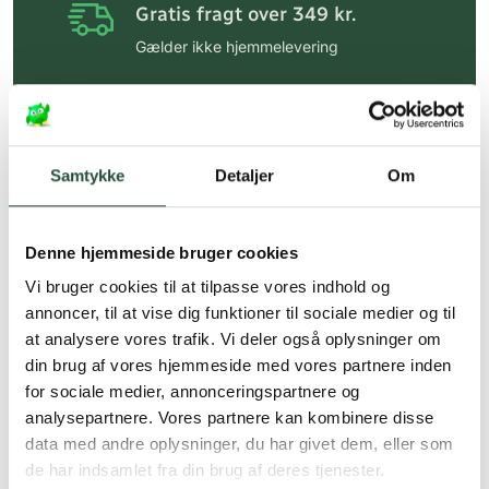
Gratis fragt over 349 kr.
Gælder ikke hjemmelevering
Personlig rådgivning
Få hjælp til din webordre
på:
kundeservice@uglecare.dk
Samtykke
Detaljer
Om
Hurtig levering (30 min. i Kbh)
Hurtigt leveringen via GLS, og DAO
Denne hjemmeside bruger cookies
Faste lave priser*
Vi bruger cookies til at tilpasse vores indhold og
annoncer, til at vise dig funktioner til sociale medier og til
*Gælder ikke ernæringsprodukter.
at analysere vores trafik. Vi deler også oplysninger om
din brug af vores hjemmeside med vores partnere inden
Stort udvalg af kendte
produkter
for sociale medier, annonceringspartnere og
analysepartnere. Vores partnere kan kombinere disse
Vi tilbyder et stort udvalg af kendte
data med andre oplysninger, du har givet dem, eller som
cremer, vitaminer og andre spændende
de har indsamlet fra din brug af deres tjenester.
produkter – altid til fast lav pris.