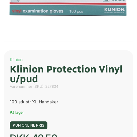
Klinion
Klinion Protection Vinyl
u/pud
Varenummer (SKU):
227834
100 stk str XL Handsker
På lager
KUN ONLINE PRIS