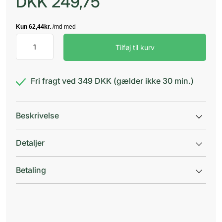
DKK
249,75
Kliniderm
Tilføj til kurv
Foam
Silikone
Lite
B
Fri fragt ved 349 DKK (gælder ikke 30 min.)
antal
Beskrivelse
Detaljer
Betaling