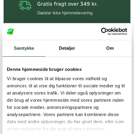
Gratis fragt over 349 kr.
Gælder ikke hjemmelevering
Personlig rådgivning
Få hjælp til din webordre
på:
kundeservice@uglecare.dk
Samtykke
Detaljer
Om
Hurtig levering (30 min. i Kbh)
Hurtigt leveringen via GLS, og DAO
Denne hjemmeside bruger cookies
Faste lave priser*
Vi bruger cookies til at tilpasse vores indhold og
annoncer, til at vise dig funktioner til sociale medier og til
*Gælder ikke ernæringsprodukter.
at analysere vores trafik. Vi deler også oplysninger om
din brug af vores hjemmeside med vores partnere inden
Stort udvalg af kendte
produkter
for sociale medier, annonceringspartnere og
analysepartnere. Vores partnere kan kombinere disse
Vi tilbyder et stort udvalg af kendte
data med andre oplysninger, du har givet dem, eller som
cremer, vitaminer og andre spændende
de har indsamlet fra din brug af deres tjenester.
produkter – altid til fast lav pris.