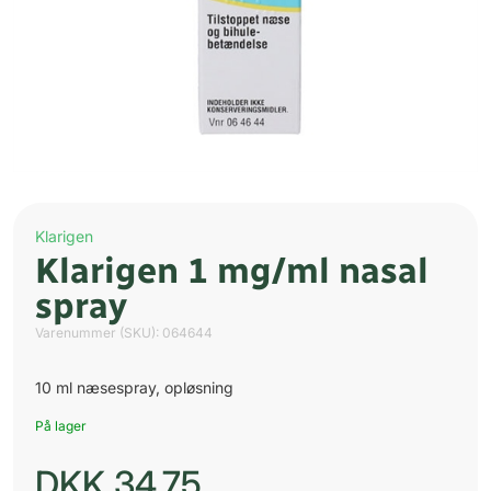
Klarigen
Klarigen 1 mg/ml nasal
spray
Varenummer (SKU):
064644
10 ml næsespray, opløsning
På lager
DKK
34,75