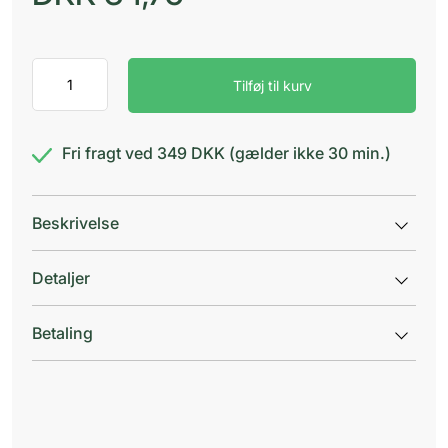
Klarigen
Tilføj til kurv
1
mg/ml
nasal
spray
Fri fragt ved 349 DKK (gælder ikke 30 min.)
antal
Beskrivelse
Detaljer
Betaling