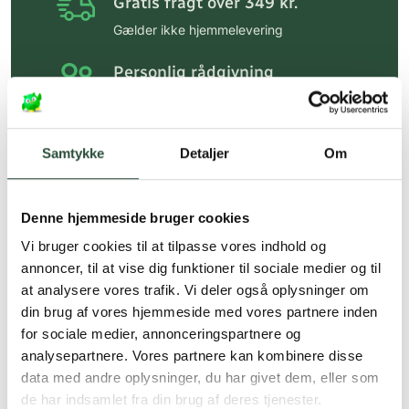
Gratis fragt over 349 kr.
Gælder ikke hjemmelevering
Personlig rådgivning
Få hjælp til din webordre
på:
kundeservice@uglecare.dk
Samtykke
Detaljer
Om
Hurtig levering (30 min. i Kbh)
Hurtigt leveringen via GLS, og DAO
Denne hjemmeside bruger cookies
Faste lave priser*
Vi bruger cookies til at tilpasse vores indhold og
*Gælder ikke ernæringsprodukter.
annoncer, til at vise dig funktioner til sociale medier og til
at analysere vores trafik. Vi deler også oplysninger om
Stort udvalg af kendte
din brug af vores hjemmeside med vores partnere inden
produkter
for sociale medier, annonceringspartnere og
Vi tilbyder et stort udvalg af kendte
analysepartnere. Vores partnere kan kombinere disse
cremer, vitaminer og andre spændende
data med andre oplysninger, du har givet dem, eller som
produkter – altid til fast lav pris.
de har indsamlet fra din brug af deres tjenester.
Læs mere om Uglecare.dk her