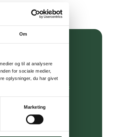
Om
over 349 kr.
evering
 medier og til at analysere
nden for sociale medier,
dgivning
e oplysninger, du har givet
rdre på:
kundeservice@uglecare.dk
ing (30 min. i Kbh)
Marketing
ia GLS, og DAO
riser*