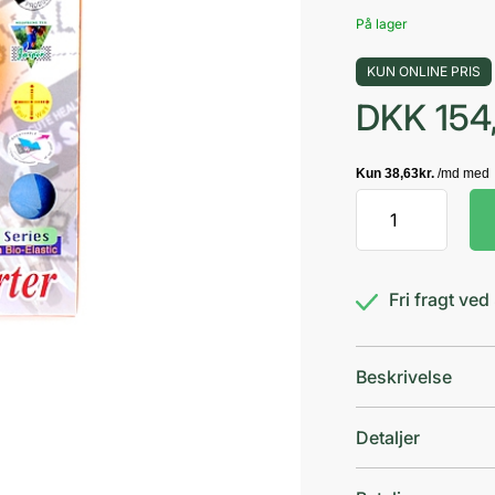
På lager
KUN ONLINE PRIS
DKK
154
Jasper
Neopren
knæbandage
XL
Fri fragt ve
antal
Beskrivelse
Detaljer