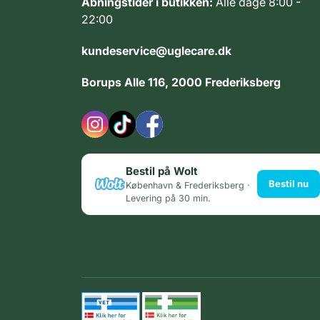
Åbningstider i butikken:
Alle dage 8:00 -
22:00
kundeservice@uglecare.dk
Borups Alle 116, 2000 Frederiksberg
Bestil på Wolt
Bestil nu
København & Frederiksberg ·
Levering på 30 min.