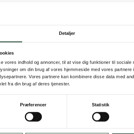
Detaljer
Gratis fragt 
ookies
Gælder ikke hjemmel
se vores indhold og annoncer, til at vise dig funktioner til sociale
oplysninger om din brug af vores hjemmeside med vores partnere i
Personlig rå
ysepartnere. Vores partnere kan kombinere disse data med andr
et fra din brug af deres tjenester.
Få hjælp til din webo
Hurtig lever
Præferencer
Statistik
Hurtigt leveringen v
Faste lave p