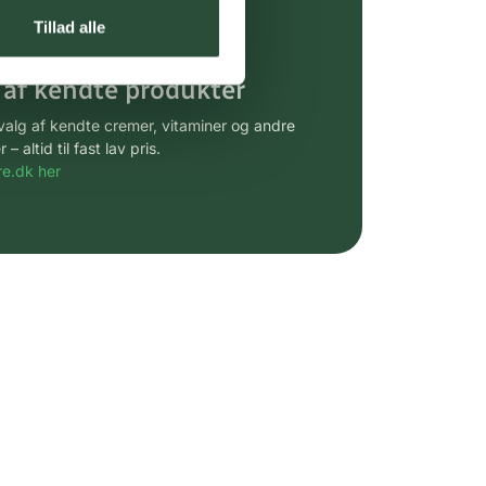
gsprodukter.
Tillad alle
 af kendte produkter
udvalg af kendte cremer, vitaminer og andre
altid til fast lav pris.
e.dk her