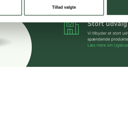
*Gælder ikke ernærin
Tillad valgte
Stort udvalg
Vi tilbyder et stort 
spændende produkter – 
Læs mere om Uglecar