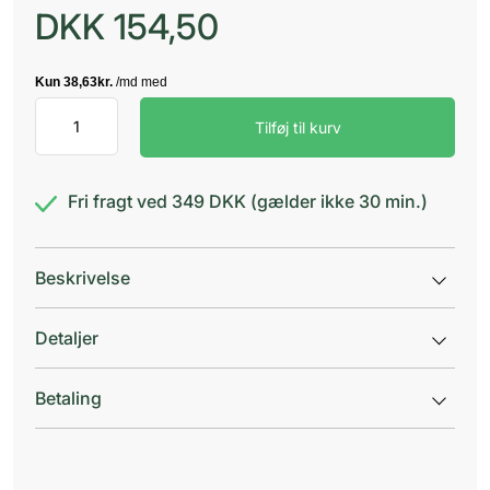
DKK
154,50
Jasper
Tilføj til kurv
Neopren
knæbandag/hul
M
antal
Fri fragt ved 349 DKK (gælder ikke 30 min.)
Beskrivelse
Detaljer
Betaling