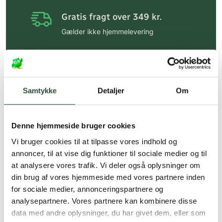
Gratis fragt over 349 kr.
Gælder ikke hjemmelevering
Personlig rådgivning
Få hjælp til din webordre
på:
kundeservice@uglecare.dk
Samtykke
Detaljer
Om
Hurtig levering (30 min. i Kbh)
Hurtigt leveringen via GLS, og DAO
Denne hjemmeside bruger cookies
Faste lave priser*
Vi bruger cookies til at tilpasse vores indhold og
annoncer, til at vise dig funktioner til sociale medier og til
*Gælder ikke ernæringsprodukter.
at analysere vores trafik. Vi deler også oplysninger om
Stort udvalg af kendte
din brug af vores hjemmeside med vores partnere inden
produkter
for sociale medier, annonceringspartnere og
analysepartnere. Vores partnere kan kombinere disse
Vi tilbyder et stort udvalg af kendte
data med andre oplysninger, du har givet dem, eller som
cremer, vitaminer og andre spændende