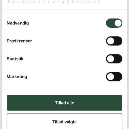
produkter – altid til fast lav pris.
de har indsamlet fra din brug af deres tjenester.
Læs mere om Uglecare.dk her
Samtykkevalg
Nødvendig
Præferencer
Statistik
Marketing
Tillad alle
Tillad valgte