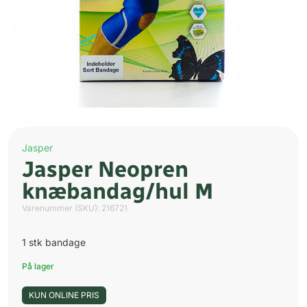
Jasper
Jasper Neopren
knæbandag/hul M
Varenummer (SKU):
216721
1 stk bandage
På lager
KUN ONLINE PRIS