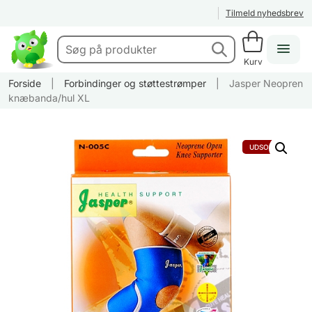
Tilmeld nyhedsbrev
Kurv
Forside
|
Forbindinger og støttestrømper
|
Jasper Neopren
knæbanda/hul XL
UDSOLGT