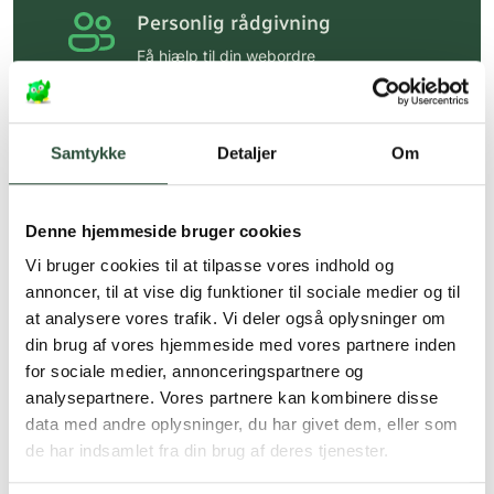
Personlig rådgivning
Få hjælp til din webordre
på:
kundeservice@uglecare.dk
Hurtig levering (30 min. i Kbh)
Samtykke
Detaljer
Om
Hurtigt leveringen via GLS, og DAO
Faste lave priser*
Denne hjemmeside bruger cookies
*Gælder ikke ernæringsprodukter.
Vi bruger cookies til at tilpasse vores indhold og
annoncer, til at vise dig funktioner til sociale medier og til
Stort udvalg af kendte
at analysere vores trafik. Vi deler også oplysninger om
produkter
din brug af vores hjemmeside med vores partnere inden
Vi tilbyder et stort udvalg af kendte
for sociale medier, annonceringspartnere og
cremer, vitaminer og andre spændende
analysepartnere. Vores partnere kan kombinere disse
produkter – altid til fast lav pris.
Læs mere om Uglecare.dk her
data med andre oplysninger, du har givet dem, eller som
de har indsamlet fra din brug af deres tjenester.