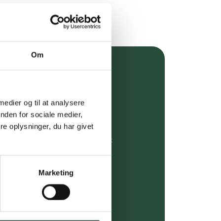
Om
over 349 kr.
evering
 medier og til at analysere
nden for sociale medier,
dgivning
e oplysninger, du har givet
rdre på:
kundeservice@uglecare.dk
ing (30 min. i Kbh)
Marketing
ia GLS, og DAO
riser*