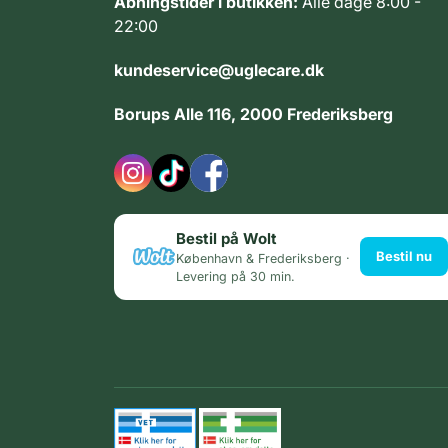
Åbningstider i butikken:
Alle dage 8:00 -
22:00
kundeservice@uglecare.dk
Borups Alle 116, 2000 Frederiksberg
Bestil på Wolt
Bestil nu
København & Frederiksberg ·
Levering på 30 min.