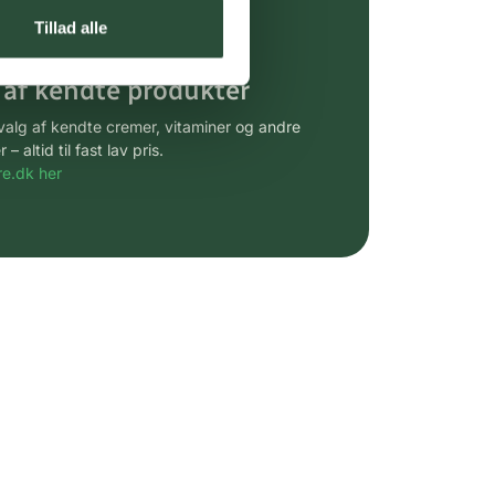
gsprodukter.
Tillad alle
 af kendte produkter
udvalg af kendte cremer, vitaminer og andre
altid til fast lav pris.
e.dk her