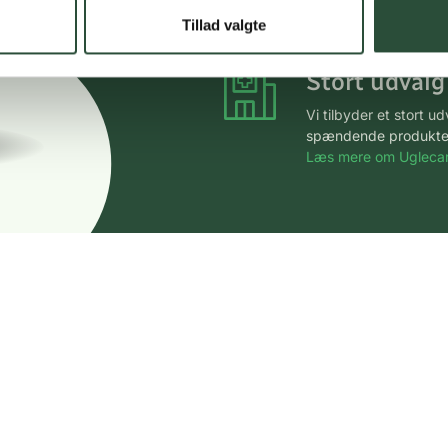
*Gælder ikke ernærin
Tillad valgte
Stort udvalg
Vi tilbyder et stort 
spændende produkter – 
Læs mere om Uglecar