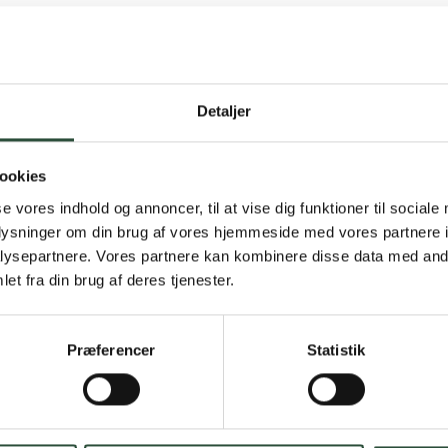
Detaljer
Gratis fragt 
ookies
Gælder ikke hjemmel
se vores indhold og annoncer, til at vise dig funktioner til sociale
oplysninger om din brug af vores hjemmeside med vores partnere i
Personlig rå
ysepartnere. Vores partnere kan kombinere disse data med andr
et fra din brug af deres tjenester.
Få hjælp til din webo
Hurtig lever
Præferencer
Statistik
Hurtigt leveringen v
Faste lave p