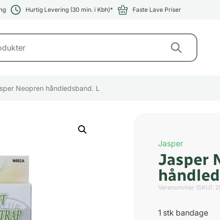
ng
Hurtig Levering (30 min. i Kbh)*
Faste Lave Priser
sper Neopren håndledsband. L
Jasper
Jasper 
håndled
Varenummer (SKU):
2
1 stk bandage