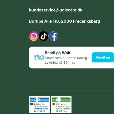
kundeservice@uglecare.dk
Borups Alle 116, 2000 Frederiksberg
Bestil på Wolt
Bestil nu
København & Frederiksberg ·
Levering på 30 min.