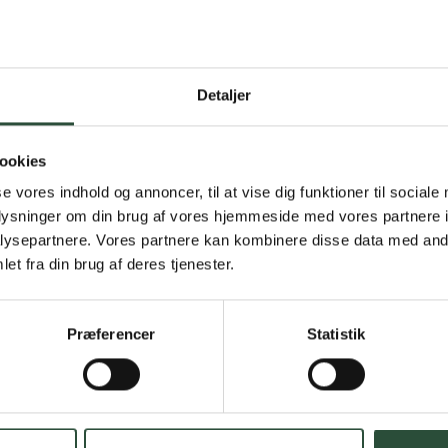
Detaljer
Gratis fragt 
Gælder ikke hjemmel
ookies
se vores indhold og annoncer, til at vise dig funktioner til sociale
Personlig rå
oplysninger om din brug af vores hjemmeside med vores partnere i
ysepartnere. Vores partnere kan kombinere disse data med andr
Få hjælp til din webo
et fra din brug af deres tjenester.
Hurtig lever
Præferencer
Statistik
Hurtigt leveringen v
Faste lave p
*Gælder ikke ernærin