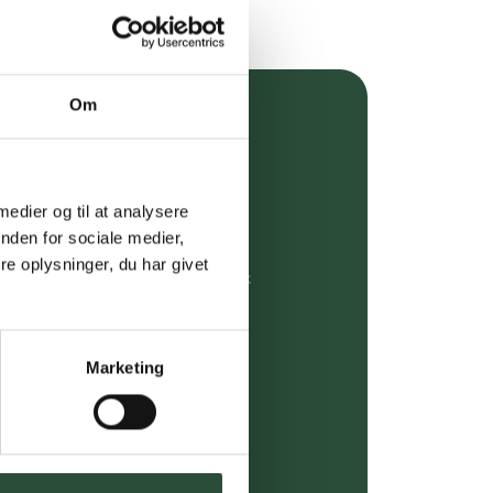
Om
over 349 kr.
evering
 medier og til at analysere
dgivning
nden for sociale medier,
e oplysninger, du har givet
rdre på:
kundeservice@uglecare.dk
ing (30 min. i Kbh)
Marketing
ia GLS, og DAO
riser*
gsprodukter.