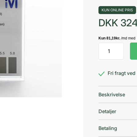
KUN ONLINE PRIS
DKK
324
Indikatorpapir
pH
4,0-
7,0
Fri fragt ve
antal
Beskrivelse
Detaljer
Betaling