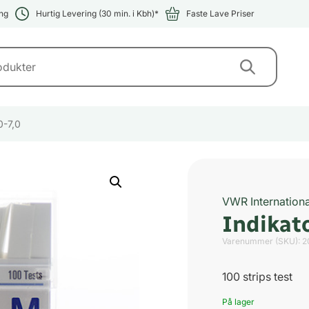
ng
Hurtig Levering (30 min. i Kbh)*
Faste Lave Priser
0-7,0
VWR Internationa
Indikat
Varenummer (SKU):
2
100 strips test
På lager