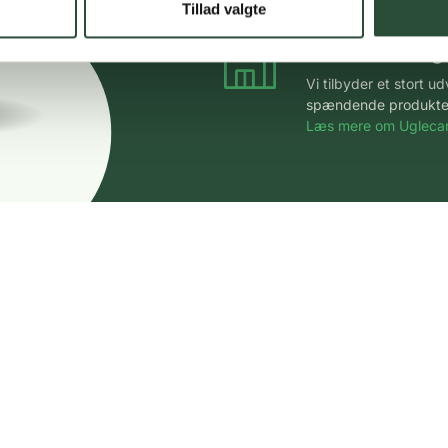
Tillad valgte
Stort udvalg
Vi tilbyder et stort 
spændende produkter – 
Læs mere om Uglecar