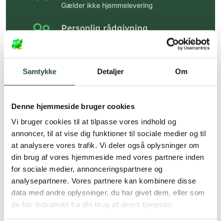
Gælder ikke hjemmelevering
Personlig rådgivning
Få hjælp til din webordre
på:
kundeservice@uglecare.dk
Samtykke
Detaljer
Om
Hurtig levering (30 min. i Kbh)
Hurtigt leveringen via GLS, og DAO
Denne hjemmeside bruger cookies
Faste lave priser*
Vi bruger cookies til at tilpasse vores indhold og
*Gælder ikke ernæringsprodukter.
annoncer, til at vise dig funktioner til sociale medier og til
at analysere vores trafik. Vi deler også oplysninger om
Stort udvalg af kendte
din brug af vores hjemmeside med vores partnere inden
produkter
for sociale medier, annonceringspartnere og
Vi tilbyder et stort udvalg af kendte
analysepartnere. Vores partnere kan kombinere disse
cremer, vitaminer og andre spændende
data med andre oplysninger, du har givet dem, eller som
produkter – altid til fast lav pris.
de har indsamlet fra din brug af deres tjenester.
Læs mere om Uglecare.dk her