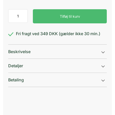
Ice
Tilføj til kurv
power
kølende
gel
antal
Fri fragt ved 349 DKK (gælder ikke 30 min.)
Beskrivelse
Detaljer
Betaling