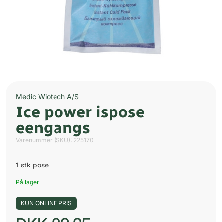
Medic Wiotech A/S
Ice power ispose
eengangs
Varenummer (SKU):
225170
1 stk pose
På lager
KUN ONLINE PRIS