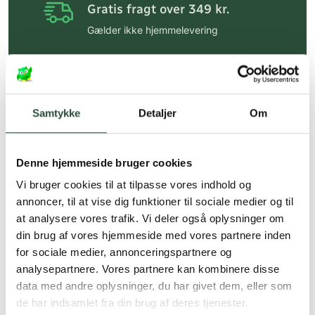
Gratis fragt over 349 kr.
Gælder ikke hjemmelevering
Personlig rådgivning
Få hjælp til din webordre
på:
kundeservice@uglecare.dk
Samtykke
Detaljer
Om
Hurtig levering (30 min. i Kbh)
Hurtigt leveringen via GLS, og DAO
Denne hjemmeside bruger cookies
Faste lave priser*
Vi bruger cookies til at tilpasse vores indhold og
annoncer, til at vise dig funktioner til sociale medier og til
*Gælder ikke ernæringsprodukter.
at analysere vores trafik. Vi deler også oplysninger om
din brug af vores hjemmeside med vores partnere inden
Stort udvalg af kendte
produkter
for sociale medier, annonceringspartnere og
analysepartnere. Vores partnere kan kombinere disse
Vi tilbyder et stort udvalg af kendte
data med andre oplysninger, du har givet dem, eller som
cremer, vitaminer og andre spændende
de har indsamlet fra din brug af deres tjenester.
produkter – altid til fast lav pris.