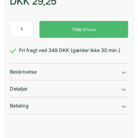
DKK
29,25
Ice
Tilføj til kurv
power
ispose
eengangs
antal
Fri fragt ved 349 DKK (gælder ikke 30 min.)
Beskrivelse
Detaljer
Betaling