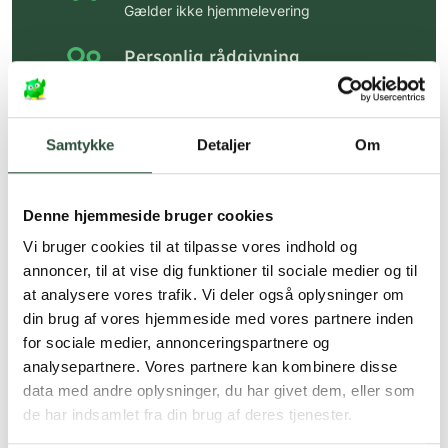
Gælder ikke hjemmelevering
Personlig rådgivning
Få hjælp til din webordre
på:
kundeservice@uglecare.dk
Samtykke
Detaljer
Om
Hurtig levering (30 min. i Kbh)
Hurtigt leveringen via GLS, og DAO
Denne hjemmeside bruger cookies
Faste lave priser*
Vi bruger cookies til at tilpasse vores indhold og
*Gælder ikke ernæringsprodukter.
annoncer, til at vise dig funktioner til sociale medier og til
at analysere vores trafik. Vi deler også oplysninger om
Stort udvalg af kendte
din brug af vores hjemmeside med vores partnere inden
produkter
for sociale medier, annonceringspartnere og
Vi tilbyder et stort udvalg af kendte
analysepartnere. Vores partnere kan kombinere disse
cremer, vitaminer og andre spændende
data med andre oplysninger, du har givet dem, eller som
produkter – altid til fast lav pris.
de har indsamlet fra din brug af deres tjenester.
Læs mere om Uglecare.dk her