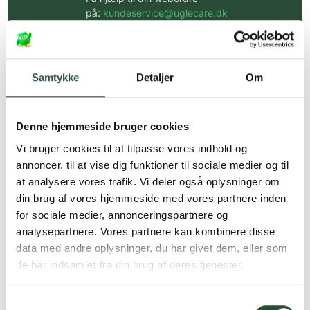
på:
kundeservice@uglecare.dk
Hurtig levering (30 min. i Kbh)
Hurtigt leveringen via GLS, og DAO
Samtykke
Detaljer
Om
Faste lave priser*
*Gælder ikke ernæringsprodukter.
Denne hjemmeside bruger cookies
Vi bruger cookies til at tilpasse vores indhold og
Stort udvalg af kendte
produkter
annoncer, til at vise dig funktioner til sociale medier og til
at analysere vores trafik. Vi deler også oplysninger om
Vi tilbyder et stort udvalg af kendte
din brug af vores hjemmeside med vores partnere inden
cremer, vitaminer og andre spændende
produkter – altid til fast lav pris.
for sociale medier, annonceringspartnere og
Læs mere om Uglecare.dk her
analysepartnere. Vores partnere kan kombinere disse
data med andre oplysninger, du har givet dem, eller som
de har indsamlet fra din brug af deres tjenester.
Samtykkevalg