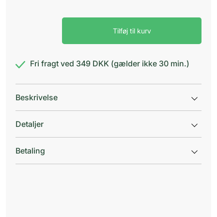
Hudorms
Tilføj til kurv
fjerner
RF
antal
Fri fragt ved 349 DKK (gælder ikke 30 min.)
Beskrivelse
Detaljer
Betaling