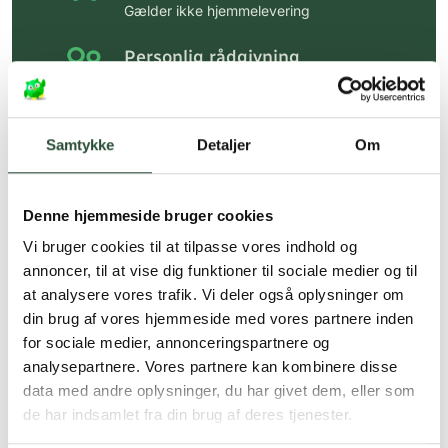
Gælder ikke hjemmelevering
Personlig rådgivning
Få hjælp til din webordre
på:
kundeservice@uglecare.dk
Samtykke
Detaljer
Om
Hurtig levering (30 min. i Kbh)
Hurtigt leveringen via GLS, og DAO
Denne hjemmeside bruger cookies
Faste lave priser*
Vi bruger cookies til at tilpasse vores indhold og
*Gælder ikke ernæringsprodukter.
annoncer, til at vise dig funktioner til sociale medier og til
at analysere vores trafik. Vi deler også oplysninger om
Stort udvalg af kendte
din brug af vores hjemmeside med vores partnere inden
produkter
for sociale medier, annonceringspartnere og
Vi tilbyder et stort udvalg af kendte
analysepartnere. Vores partnere kan kombinere disse
cremer, vitaminer og andre spændende
data med andre oplysninger, du har givet dem, eller som
produkter – altid til fast lav pris.
de har indsamlet fra din brug af deres tjenester.
Læs mere om Uglecare.dk her