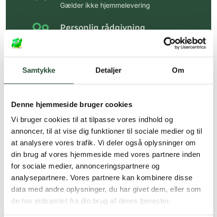
Gælder ikke hjemmelevering
Personlig rådgivning
Få hjælp til din webordre
på:
kundeservice@uglecare.dk
Samtykke
Detaljer
Om
Hurtig levering (30 min. i Kbh)
Hurtigt leveringen via GLS, og DAO
Denne hjemmeside bruger cookies
Faste lave priser*
Vi bruger cookies til at tilpasse vores indhold og
*Gælder ikke ernæringsprodukter.
annoncer, til at vise dig funktioner til sociale medier og til
at analysere vores trafik. Vi deler også oplysninger om
Stort udvalg af kendte
din brug af vores hjemmeside med vores partnere inden
produkter
for sociale medier, annonceringspartnere og
Vi tilbyder et stort udvalg af kendte
analysepartnere. Vores partnere kan kombinere disse
cremer, vitaminer og andre spændende
data med andre oplysninger, du har givet dem, eller som
produkter – altid til fast lav pris.
de har indsamlet fra din brug af deres tjenester.
Læs mere om Uglecare.dk her