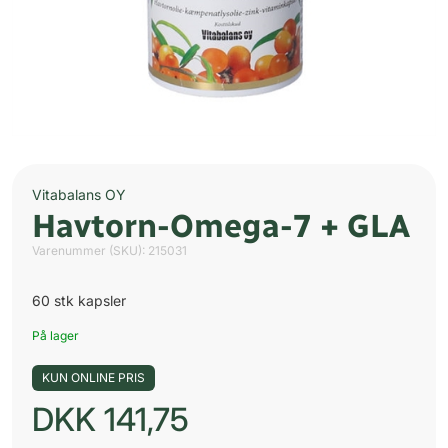
Vitabalans OY
Havtorn-Omega-7 + GLA
Varenummer (SKU):
215031
60 stk kapsler
På lager
KUN ONLINE PRIS
DKK
141,75