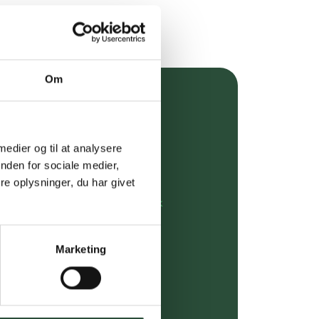
Om
over 349 kr.
evering
 medier og til at analysere
nden for sociale medier,
dgivning
e oplysninger, du har givet
rdre på:
kundeservice@uglecare.dk
ing (30 min. i Kbh)
Marketing
ia GLS, og DAO
riser*