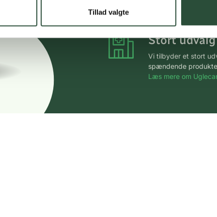
*Gælder ikke ernærin
Tillad valgte
Stort udvalg
Vi tilbyder et stort 
spændende produkter – 
Læs mere om Uglecar