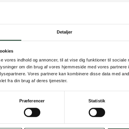
Detaljer
Gratis fragt 
ookies
Gælder ikke hjemmel
se vores indhold og annoncer, til at vise dig funktioner til sociale
oplysninger om din brug af vores hjemmeside med vores partnere i
Personlig rå
ysepartnere. Vores partnere kan kombinere disse data med andr
et fra din brug af deres tjenester.
Få hjælp til din webo
Hurtig lever
Præferencer
Statistik
Hurtigt leveringen v
Faste lave p