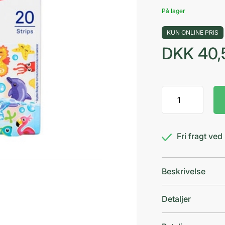
På lager
KUN ONLINE PRIS
DKK
40,
Hansaplast
Aqua
Prot.
Kids
Fri fragt ve
20s
antal
Beskrivelse
Detaljer