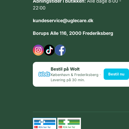
Åbningstider i butikken:
Alle dage 8:00 -
22:00
kundeservice@uglecare.dk
Borups Alle 116, 2000 Frederiksberg
Bestil på Wolt
Bestil nu
København & Frederiksberg ·
Levering på 30 min.