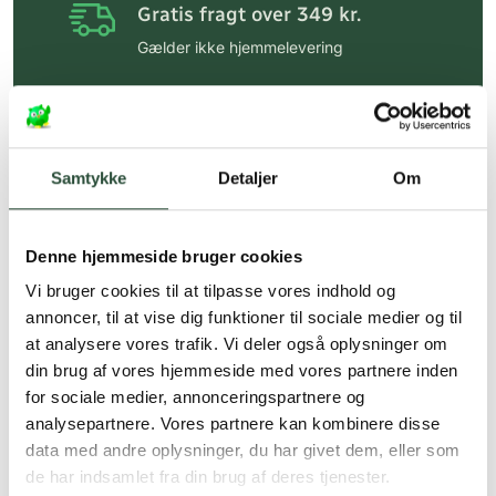
Gratis fragt over 349 kr.
Gælder ikke hjemmelevering
Personlig rådgivning
Få hjælp til din webordre
på:
kundeservice@uglecare.dk
Samtykke
Detaljer
Om
Hurtig levering (30 min. i Kbh)
Hurtigt leveringen via GLS, og DAO
Denne hjemmeside bruger cookies
Faste lave priser*
Vi bruger cookies til at tilpasse vores indhold og
annoncer, til at vise dig funktioner til sociale medier og til
*Gælder ikke ernæringsprodukter.
at analysere vores trafik. Vi deler også oplysninger om
din brug af vores hjemmeside med vores partnere inden
Stort udvalg af kendte
produkter
for sociale medier, annonceringspartnere og
analysepartnere. Vores partnere kan kombinere disse
Vi tilbyder et stort udvalg af kendte
data med andre oplysninger, du har givet dem, eller som
cremer, vitaminer og andre spændende
de har indsamlet fra din brug af deres tjenester.
produkter – altid til fast lav pris.