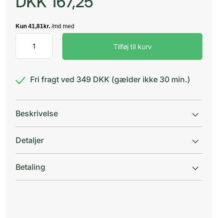
DKK
167,25
Hårsaks
Tilføj til kurv
RF
Justerbar
skrue
16,
Fri fragt ved 349 DKK (gælder ikke 30 min.)
antal
Beskrivelse
Detaljer
Betaling