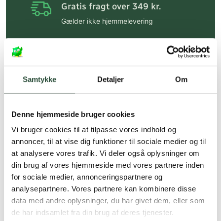
Gratis fragt over 349 kr.
Gælder ikke hjemmelevering
Personlig rådgivning
Få hjælp til din webordre
på:
kundeservice@uglecare.dk
Samtykke
Detaljer
Om
Hurtig levering (30 min. i Kbh)
Hurtigt leveringen via GLS, og DAO
Denne hjemmeside bruger cookies
Faste lave priser*
Vi bruger cookies til at tilpasse vores indhold og
annoncer, til at vise dig funktioner til sociale medier og til
*Gælder ikke ernæringsprodukter.
at analysere vores trafik. Vi deler også oplysninger om
din brug af vores hjemmeside med vores partnere inden
Stort udvalg af kendte
produkter
for sociale medier, annonceringspartnere og
analysepartnere. Vores partnere kan kombinere disse
Vi tilbyder et stort udvalg af kendte
data med andre oplysninger, du har givet dem, eller som
cremer, vitaminer og andre spændende
de har indsamlet fra din brug af deres tjenester.
produkter – altid til fast lav pris.