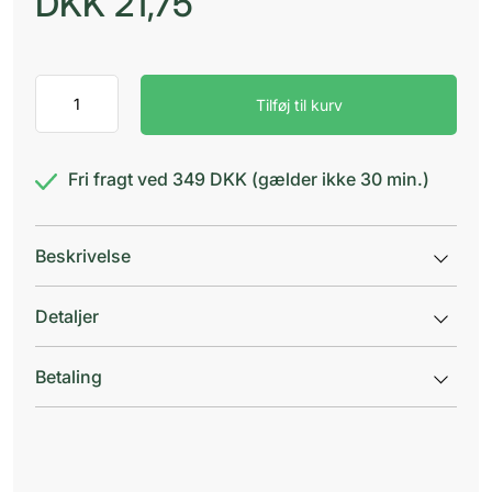
DKK
21,75
GUM
Tilføj til kurv
Technique+
491MA
Voksen
antal
Fri fragt ved 349 DKK (gælder ikke 30 min.)
Beskrivelse
Detaljer
Betaling