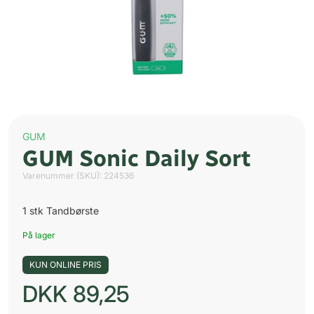
GUM
GUM Sonic Daily Sort
Varenummer (SKU):
224536
1 stk Tandbørste
På lager
KUN ONLINE PRIS
DKK
89,25