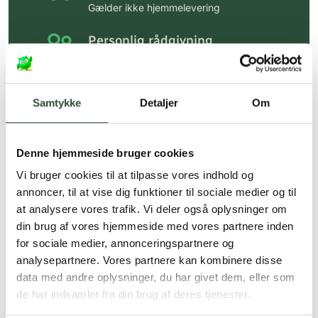
Gælder ikke hjemmelevering
Personlig rådgivning
Få hjælp til din webordre
på:
kundeservice@uglecare.dk
Samtykke
Detaljer
Om
Hurtig levering (30 min. i Kbh)
Hurtigt leveringen via GLS, og DAO
Denne hjemmeside bruger cookies
Faste lave priser*
Vi bruger cookies til at tilpasse vores indhold og
*Gælder ikke ernæringsprodukter.
annoncer, til at vise dig funktioner til sociale medier og til
at analysere vores trafik. Vi deler også oplysninger om
Stort udvalg af kendte
din brug af vores hjemmeside med vores partnere inden
produkter
for sociale medier, annonceringspartnere og
Vi tilbyder et stort udvalg af kendte
analysepartnere. Vores partnere kan kombinere disse
cremer, vitaminer og andre spændende
data med andre oplysninger, du har givet dem, eller som
produkter – altid til fast lav pris.
de har indsamlet fra din brug af deres tjenester.
Læs mere om Uglecare.dk her