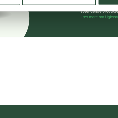
Vi tilbyder et stort 
spændende produkter – 
Læs mere om Uglecar