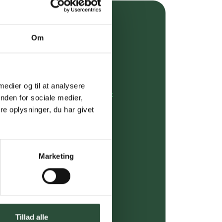
over 349 kr.
Om
evering
dgivning
 medier og til at analysere
rdre på:
kundeservice@uglecare.dk
nden for sociale medier,
e oplysninger, du har givet
ing (30 min. i Kbh)
ia GLS, og DAO
Marketing
riser*
gsprodukter.
 af kendte produkter
Tillad alle