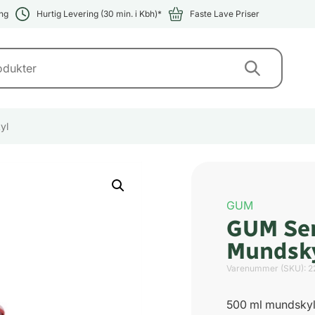
ng
Hurtig Levering (30 min. i Kbh)*
Faste Lave Priser
yl
GUM
GUM Sen
Mundsk
Varenummer (SKU):
2
500 ml mundsky