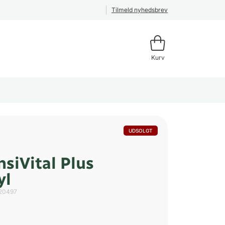
Tilmeld nyhedsbrev
Kurv
UDSOLGT
siVital Plus
yl
20497
l