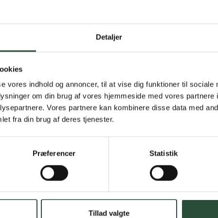
Gratis fragt 
Detaljer
Gælder ikke hjemmel
ookies
Personlig rå
se vores indhold og annoncer, til at vise dig funktioner til sociale
Få hjælp til din webo
oplysninger om din brug af vores hjemmeside med vores partnere i
ysepartnere. Vores partnere kan kombinere disse data med andr
Hurtig lever
et fra din brug af deres tjenester.
Hurtigt leveringen v
Præferencer
Statistik
Faste lave p
*Gælder ikke ernærin
Stort udvalg
Tillad valgte