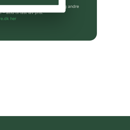
udvalg af kendte cremer, vitaminer og andre
altid til fast lav pris.
e.dk her