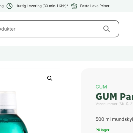
ng
Hurtig Levering (30 min. i Kbh)*
Faste Lave Priser
GUM
GUM Par
Varenummer (SKU):
2
500 ml mundsky
På lager