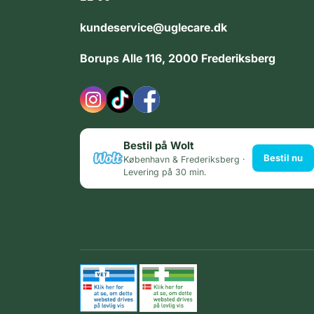
kundeservice@uglecare.dk
Borups Alle 116, 2000 Frederiksberg
Bestil på Wolt
Bestil nu
København & Frederiksberg ·
Levering på 30 min.