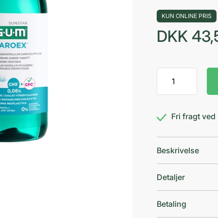
KUN ONLINE PRIS
DKK
43,
GUM
Paroex
0,06%
skyl
Fri fragt ve
antal
Beskrivelse
Detaljer
Betaling