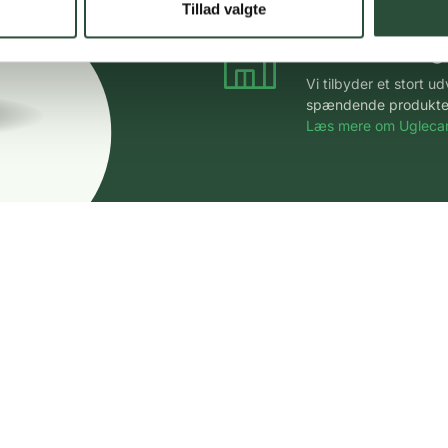
Tillad valgte
Stort udvalg
Vi tilbyder et stort 
spændende produkter – 
Læs mere om Uglecar