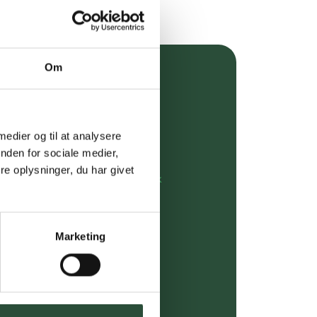
Om
over 349 kr.
evering
 medier og til at analysere
dgivning
nden for sociale medier,
e oplysninger, du har givet
rdre på:
kundeservice@uglecare.dk
ing (30 min. i Kbh)
Marketing
ia GLS, og DAO
riser*
gsprodukter.