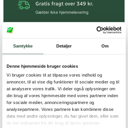
Gratis fragt over 349 kr.
Gælder ikke hjemmelevering
Personlig rådgivning
Få hjælp til din webordre
på:
kundeservice@uglecare.dk
Samtykke
Detaljer
Om
Hurtig levering (30 min. i Kbh)
Hurtigt leveringen via GLS, og DAO
Denne hjemmeside bruger cookies
Faste lave priser*
Vi bruger cookies til at tilpasse vores indhold og
annoncer, til at vise dig funktioner til sociale medier og til
*Gælder ikke ernæringsprodukter.
at analysere vores trafik. Vi deler også oplysninger om
din brug af vores hjemmeside med vores partnere inden
Stort udvalg af kendte
produkter
for sociale medier, annonceringspartnere og
analysepartnere. Vores partnere kan kombinere disse
Vi tilbyder et stort udvalg af kendte
data med andre oplysninger, du har givet dem, eller som
cremer, vitaminer og andre spændende
de har indsamlet fra din brug af deres tjenester.
produkter – altid til fast lav pris.