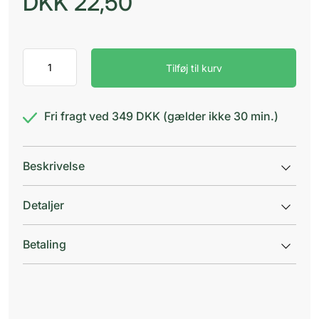
DKK
22,50
GUM
Tilføj til kurv
Ortho
tandpasta
til
bøjle
Fri fragt ved 349 DKK (gælder ikke 30 min.)
antal
Beskrivelse
Detaljer
Betaling