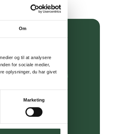
Om
over 349 kr.
evering
 medier og til at analysere
dgivning
nden for sociale medier,
e oplysninger, du har givet
rdre på:
kundeservice@uglecare.dk
ing (30 min. i Kbh)
Marketing
ia GLS, og DAO
riser*
gsprodukter.