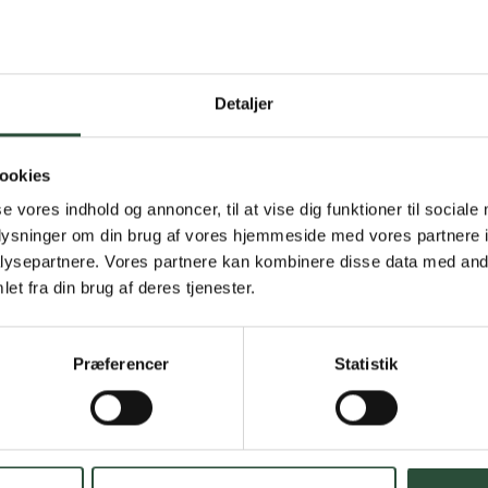
Detaljer
Gratis fragt 
Gælder ikke hjemmel
ookies
se vores indhold og annoncer, til at vise dig funktioner til sociale
Personlig rå
oplysninger om din brug af vores hjemmeside med vores partnere i
ysepartnere. Vores partnere kan kombinere disse data med andr
Få hjælp til din webo
et fra din brug af deres tjenester.
Hurtig lever
Præferencer
Statistik
Hurtigt leveringen v
Faste lave p
*Gælder ikke ernærin