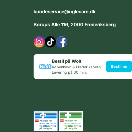
kundeservice@uglecare.dk
Borups Alle 116, 2000 Frederiksberg
Bestil på Wolt
Bestil nu
København & Frederiksberg ·
Levering på 30 min.