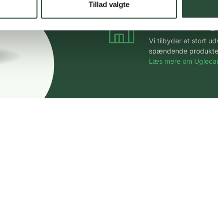
Tillad valgte
Stort udvalg
Vi tilbyder et stort 
spændende produkter – 
Læs mere om Uglecar