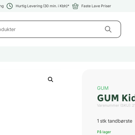
ng
Hurtig Levering (30 min. i Kbh)*
Faste Lave Priser
GUM
GUM Kid
Varenummer (SKU):
2
1 stk tandbørste
På lager