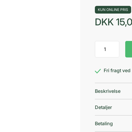
KUN ONLINE PRIS
DKK
15,
GUM
Kids
Tandbørste
2+
Fri fragt ve
antal
Beskrivelse
Detaljer
Betaling