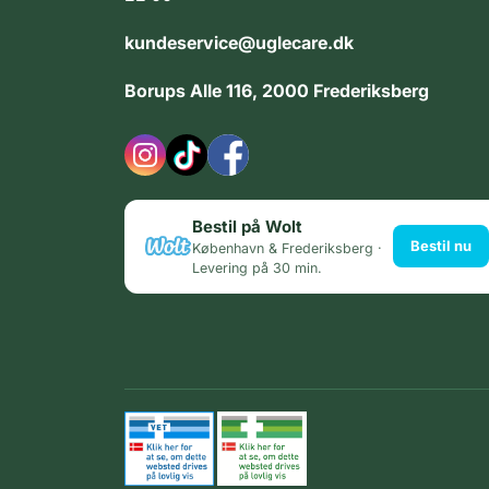
kundeservice@uglecare.dk
Borups Alle 116, 2000 Frederiksberg
Bestil på Wolt
Bestil nu
København & Frederiksberg ·
Levering på 30 min.