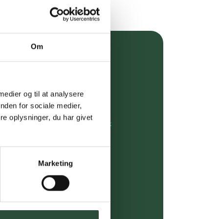
Om
over 349 kr.
evering
 medier og til at analysere
dgivning
nden for sociale medier,
e oplysninger, du har givet
rdre på:
kundeservice@uglecare.dk
ing (30 min. i Kbh)
Marketing
ia GLS, og DAO
riser*
gsprodukter.