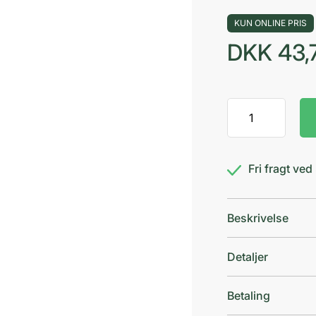
KUN ONLINE PRIS
DKK
43,
GUM
Hydral
Gel
antal
Fri fragt ve
Beskrivelse
Detaljer
Betaling