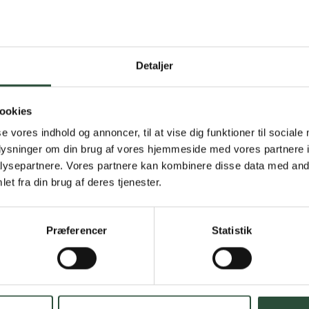
Detaljer
Gratis fragt 
Gælder ikke hjemmel
ookies
se vores indhold og annoncer, til at vise dig funktioner til sociale
Personlig rå
oplysninger om din brug af vores hjemmeside med vores partnere i
ysepartnere. Vores partnere kan kombinere disse data med andr
Få hjælp til din webo
et fra din brug af deres tjenester.
Hurtig lever
Præferencer
Statistik
Hurtigt leveringen v
Faste lave p
*Gælder ikke ernærin