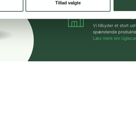
Tillad valgte
Stort udvalg
Vi tilbyder et stort 
spændende produkter – 
Læs mere om Uglecar