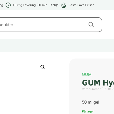
ng
Hurtig Levering (30 min. i Kbh)*
Faste Lave Priser
GUM
GUM Hyd
Varenummer (SKU):
2
50 ml gel
På lager