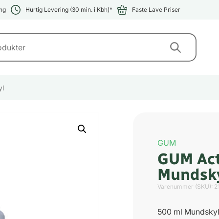
ng
Hurtig Levering (30 min. i Kbh)*
Faste Lave Priser
yl
GUM
GUM Act
Mundsk
Varenummer (SKU):
2
500 ml Mundsky