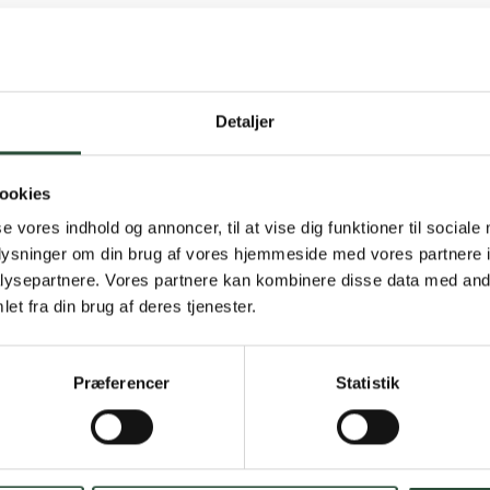
Detaljer
Gratis fragt 
ookies
Gælder ikke hjemmel
se vores indhold og annoncer, til at vise dig funktioner til sociale
oplysninger om din brug af vores hjemmeside med vores partnere i
Personlig rå
ysepartnere. Vores partnere kan kombinere disse data med andr
et fra din brug af deres tjenester.
Få hjælp til din webo
Hurtig lever
Præferencer
Statistik
Hurtigt leveringen v
Faste lave p