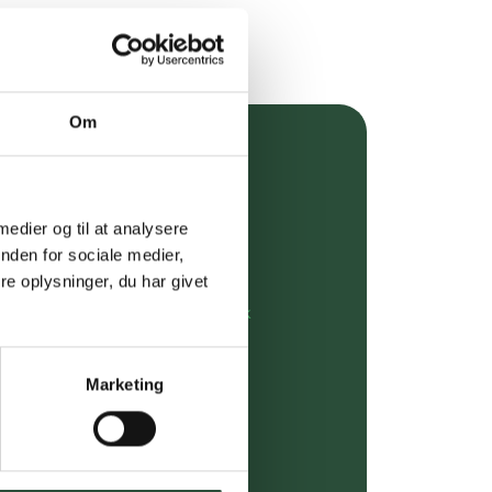
Om
over 349 kr.
evering
 medier og til at analysere
nden for sociale medier,
dgivning
e oplysninger, du har givet
rdre på:
kundeservice@uglecare.dk
ing (30 min. i Kbh)
Marketing
ia GLS, og DAO
riser*