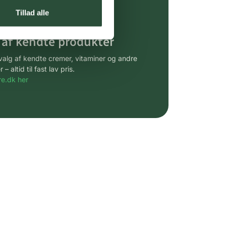
gsprodukter.
Tillad alle
 af kendte produkter
udvalg af kendte cremer, vitaminer og andre
altid til fast lav pris.
e.dk her