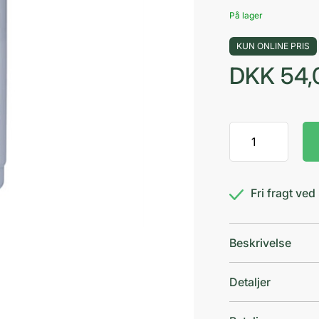
På lager
KUN ONLINE PRIS
DKK
54,
GUM
ActiVital
Fluor
Mundskyl
Fri fragt ve
antal
Beskrivelse
Detaljer