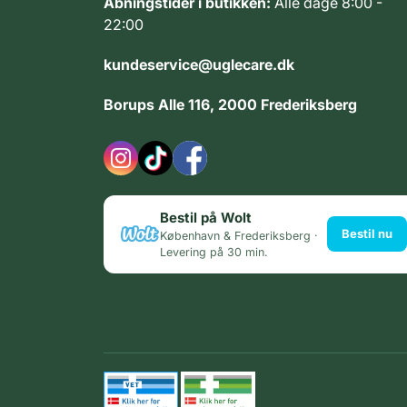
Åbningstider i butikken:
Alle dage 8:00 -
22:00
kundeservice@uglecare.dk
Borups Alle 116, 2000 Frederiksberg
Bestil på Wolt
Bestil nu
København & Frederiksberg ·
Levering på 30 min.