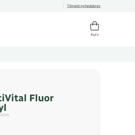
Tilmeld nyhedsbrev
Kurv
iVital Fluor
yl
18699
l