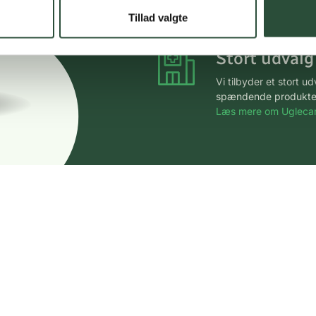
*Gælder ikke ernærin
Tillad valgte
Stort udvalg
Vi tilbyder et stort 
spændende produkter – 
Læs mere om Uglecar