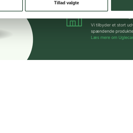
Tillad valgte
Stort udvalg
Vi tilbyder et stort 
spændende produkter – 
Læs mere om Uglecar