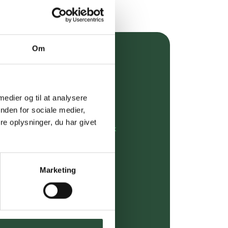
Om
over 349 kr.
evering
 medier og til at analysere
dgivning
nden for sociale medier,
e oplysninger, du har givet
rdre på:
kundeservice@uglecare.dk
ing (30 min. i Kbh)
Marketing
ia GLS, og DAO
riser*
gsprodukter.