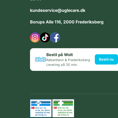
kundeservice@uglecare.dk
Borups Alle 116, 2000 Frederiksberg
Bestil på Wolt
Bestil nu
København & Frederiksberg ·
Levering på 30 min.