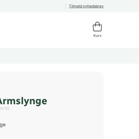
Tilmeld nyhedsbrev
Kurv
Armslynge
16755
age