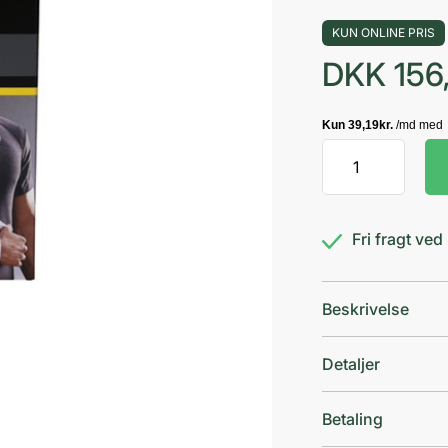
KUN ONLINE PRIS
DKK
156
Futuro
Armslynge
antal
Fri fragt ve
Beskrivelse
Detaljer
Betaling