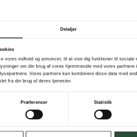
Detaljer
Gratis fragt 
Gælder ikke hjemmel
ookies
se vores indhold og annoncer, til at vise dig funktioner til sociale
Personlig rå
oplysninger om din brug af vores hjemmeside med vores partnere i
ysepartnere. Vores partnere kan kombinere disse data med andr
Få hjælp til din webo
et fra din brug af deres tjenester.
Hurtig lever
Præferencer
Statistik
Hurtigt leveringen v
Faste lave p
*Gælder ikke ernærin