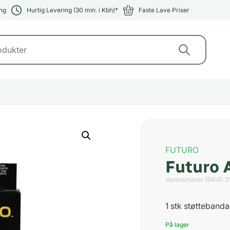
ng
Hurtig Levering (30 min. i Kbh)*
Faste Lave Priser
FUTURO
Futuro 
Varenummer (SKU):
2
1 stk støtteband
På lager