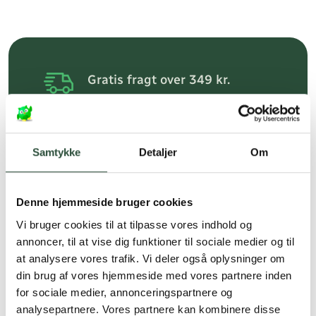
Gratis fragt over 349 kr.
Gælder ikke hjemmelevering
Personlig rådgivning
Samtykke
Detaljer
Om
Få hjælp til din webordre
på:
kundeservice@uglecare.dk
Hurtig levering (30 min. i Kbh)
Denne hjemmeside bruger cookies
Hurtigt leveringen via GLS, og DAO
Vi bruger cookies til at tilpasse vores indhold og
annoncer, til at vise dig funktioner til sociale medier og til
Faste lave priser*
at analysere vores trafik. Vi deler også oplysninger om
din brug af vores hjemmeside med vores partnere inden
*Gælder ikke ernæringsprodukter.
for sociale medier, annonceringspartnere og
Stort udvalg af kendte
analysepartnere. Vores partnere kan kombinere disse