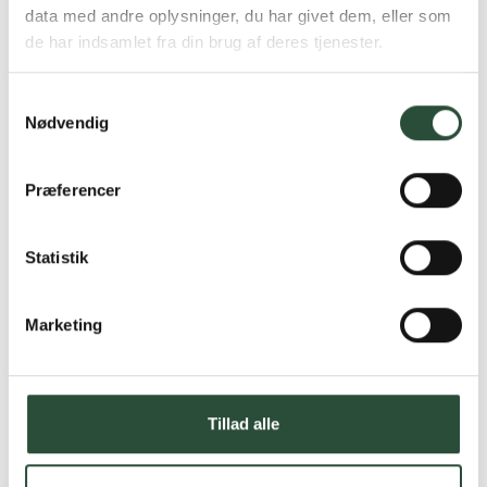
produkter
data med andre oplysninger, du har givet dem, eller som
de har indsamlet fra din brug af deres tjenester.
Vi tilbyder et stort udvalg af kendte
cremer, vitaminer og andre spændende
produkter – altid til fast lav pris.
Samtykkevalg
Læs mere om Uglecare.dk her
Nødvendig
Præferencer
Statistik
Marketing
Tillad alle