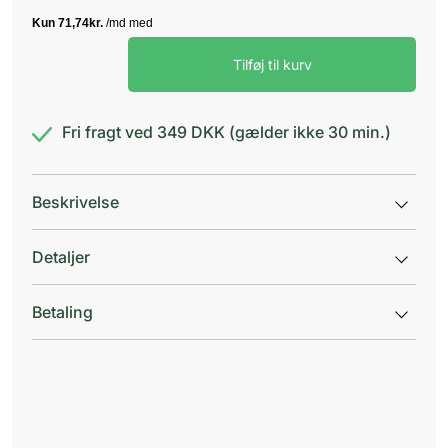
Frontline
Tilføj til kurv
combo
hund
20-
40
Fri fragt ved 349 DKK (gælder ikke 30 min.)
kg
antal
Beskrivelse
Detaljer
Betaling