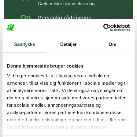
Gælder ikke hjemmelevering
Personlig rådgivning
Få hjælp til din webordre
på:
kundeservice@uglecare.dk
Samtykke
Detaljer
Om
Hurtig levering (30 min. i Kbh)
Hurtigt leveringen via GLS, og DAO
Denne hjemmeside bruger cookies
Faste lave priser*
Vi bruger cookies til at tilpasse vores indhold og
*Gælder ikke ernæringsprodukter.
annoncer, til at vise dig funktioner til sociale medier og til
at analysere vores trafik. Vi deler også oplysninger om
Stort udvalg af kendte
din brug af vores hjemmeside med vores partnere inden
produkter
for sociale medier, annonceringspartnere og
Vi tilbyder et stort udvalg af kendte
analysepartnere. Vores partnere kan kombinere disse
cremer, vitaminer og andre spændende
data med andre oplysninger, du har givet dem, eller som
produkter – altid til fast lav pris.
de har indsamlet fra din brug af deres tjenester.
Læs mere om Uglecare.dk her