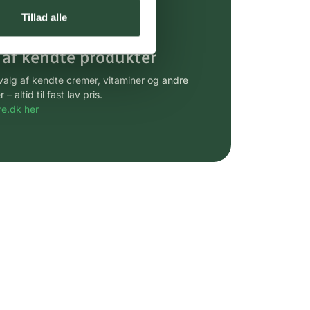
gsprodukter.
Tillad alle
 af kendte produkter
udvalg af kendte cremer, vitaminer og andre
altid til fast lav pris.
e.dk her