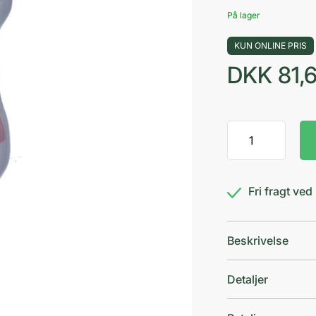
På lager
KUN ONLINE PRIS
DKK
81,
Fortini
Multi
Fibre
Jordbær
Fri fragt ve
antal
Beskrivelse
Detaljer