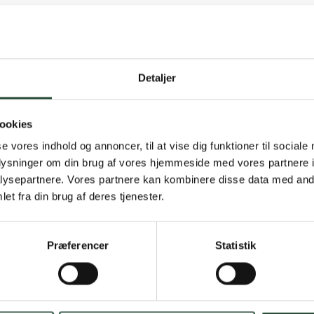
Detaljer
Gratis fragt 
ookies
Gælder ikke hjemmel
se vores indhold og annoncer, til at vise dig funktioner til sociale
oplysninger om din brug af vores hjemmeside med vores partnere i
Personlig rå
ysepartnere. Vores partnere kan kombinere disse data med andr
et fra din brug af deres tjenester.
Få hjælp til din webo
Hurtig lever
Præferencer
Statistik
Hurtigt leveringen v
Faste lave p