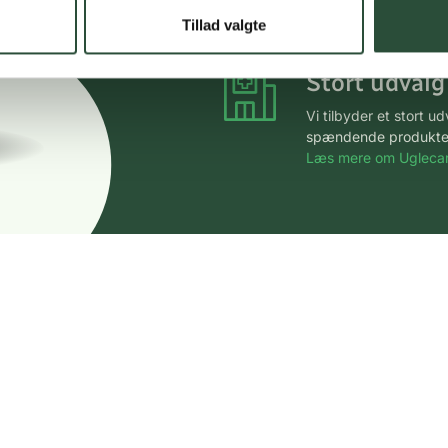
*Gælder ikke ernærin
Tillad valgte
Stort udvalg
Vi tilbyder et stort 
spændende produkter – 
Læs mere om Uglecar