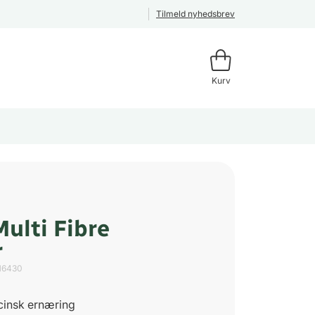
Tilmeld nyhedsbrev
Kurv
Multi Fibre
r
16430
cinsk ernæring