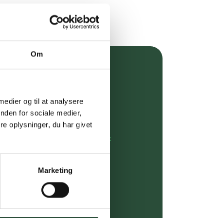
Om
over 349 kr.
evering
 medier og til at analysere
nden for sociale medier,
dgivning
e oplysninger, du har givet
rdre på:
kundeservice@uglecare.dk
ing (30 min. i Kbh)
Marketing
ia GLS, og DAO
riser*