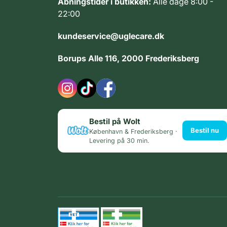
Åbningstider i butikken:
Alle dage 8:00 -
22:00
kundeservice@uglecare.dk
Borups Alle 116, 2000 Frederiksberg
Bestil på Wolt
Bestil nu
København & Frederiksberg ·
Levering på 30 min.