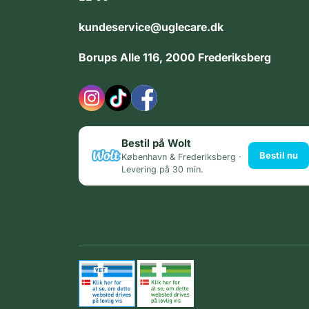
kundeservice@uglecare.dk
Borups Alle 116, 2000 Frederiksberg
Bestil på Wolt
Bestil nu
København & Frederiksberg ·
Levering på 30 min.