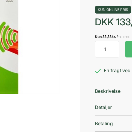
KUN ONLINE PRIS
DKK
133
FIT
Plaster
Albue
antal
Fri fragt ve
Beskrivelse
Detaljer
Betaling