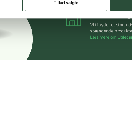
Tillad valgte
Stort udvalg
Vi tilbyder et stort 
spændende produkter – 
Læs mere om Uglecar