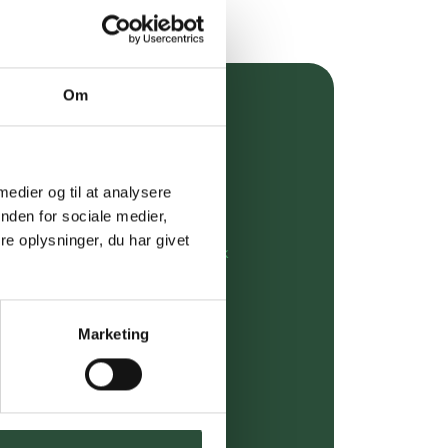
Om
over 349 kr.
evering
 medier og til at analysere
dgivning
nden for sociale medier,
e oplysninger, du har givet
rdre på:
kundeservice@uglecare.dk
ing (30 min. i Kbh)
Marketing
ia GLS, og DAO
riser*
gsprodukter.