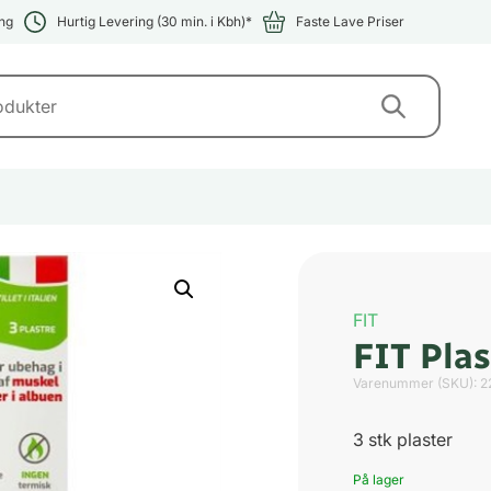
ng
Hurtig Levering (30 min. i Kbh)*
Faste Lave Priser
FIT
FIT Pla
Varenummer (SKU):
2
3 stk plaster
På lager