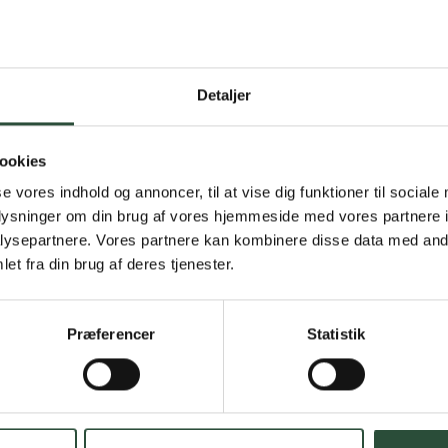
Detaljer
Gratis fragt 
Gælder ikke hjemmel
ookies
se vores indhold og annoncer, til at vise dig funktioner til sociale
Personlig rå
oplysninger om din brug af vores hjemmeside med vores partnere i
ysepartnere. Vores partnere kan kombinere disse data med andr
Få hjælp til din webo
et fra din brug af deres tjenester.
Hurtig lever
Præferencer
Statistik
Hurtigt leveringen v
Faste lave p
*Gælder ikke ernærin