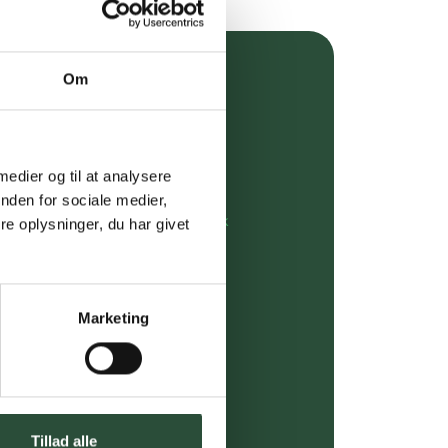
Om
over 349 kr.
evering
 medier og til at analysere
dgivning
nden for sociale medier,
rdre på:
kundeservice@uglecare.dk
e oplysninger, du har givet
ing (30 min. i Kbh)
ia GLS, og DAO
Marketing
riser*
gsprodukter.
Tillad alle