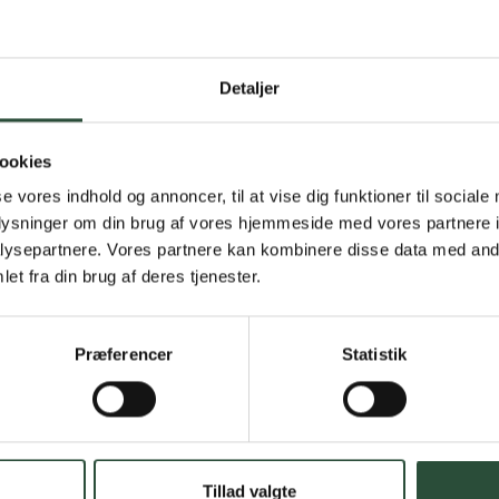
Detaljer
Gratis fragt 
Gælder ikke hjemmel
ookies
se vores indhold og annoncer, til at vise dig funktioner til sociale
Personlig rå
oplysninger om din brug af vores hjemmeside med vores partnere i
Få hjælp til din webo
ysepartnere. Vores partnere kan kombinere disse data med andr
et fra din brug af deres tjenester.
Hurtig lever
Hurtigt leveringen v
Præferencer
Statistik
Faste lave p
*Gælder ikke ernærin
Tillad valgte