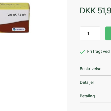
DKK
51,
Finigen
10
mg/g
antal
Fri fragt ve
Beskrivelse
Detaljer
Betaling