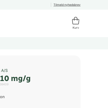
Tilmeld nyhedsbrev
Kurv
s A/S
 10 mg/g
58409
ion