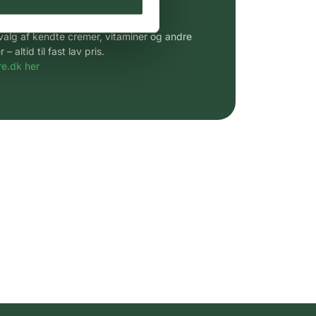
 af kendte produkter
udvalg af kendte cremer, vitaminer og andre
altid til fast lav pris.
e.dk her