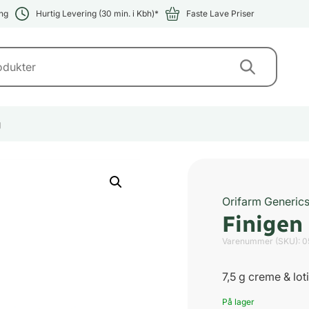
ng
Hurtig Levering (30 min. i Kbh)*
Faste Lave Priser
g
Orifarm Generic
Finigen
Varenummer (SKU):
0
7,5 g creme & lot
På lager