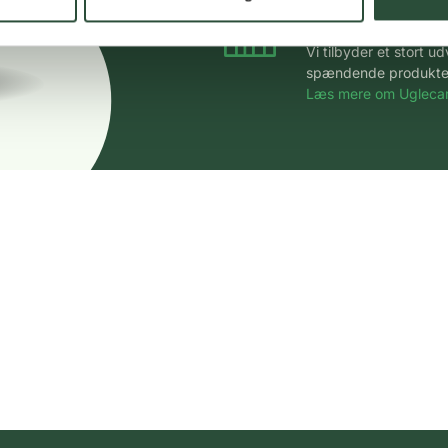
Stort udvalg
Vi tilbyder et stort 
spændende produkter – 
Læs mere om Uglecar