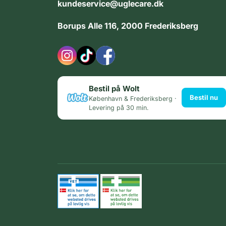
kundeservice@uglecare.dk
Borups Alle 116, 2000 Frederiksberg
Bestil på Wolt
Bestil nu
København & Frederiksberg ·
Levering på 30 min.