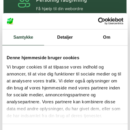
Personlig rådgivning
Få hjælp til din webordre
på:
kundeservice@uglecare.dk
Hurtig levering (30 min. i Kbh)
Hurtigt leveringen via GLS, og DAO
Samtykke
Detaljer
Om
Faste lave priser*
Denne hjemmeside bruger cookies
*Gælder ikke ernæringsprodukter.
Vi bruger cookies til at tilpasse vores indhold og
Stort udvalg af kendte
annoncer, til at vise dig funktioner til sociale medier og til
produkter
at analysere vores trafik. Vi deler også oplysninger om
Vi tilbyder et stort udvalg af kendte
din brug af vores hjemmeside med vores partnere inden
cremer, vitaminer og andre spændende
for sociale medier, annonceringspartnere og
produkter – altid til fast lav pris.
analysepartnere. Vores partnere kan kombinere disse
Læs mere om Uglecare.dk her
data med andre oplysninger, du har givet dem, eller som
de har indsamlet fra din brug af deres tjenester.