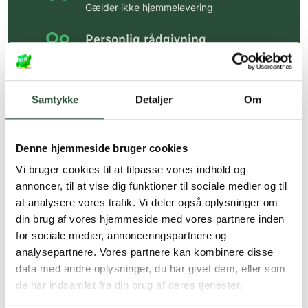
Gælder ikke hjemmelevering
Personlig rådgivning
Få hjælp til din webordre
på:
kundeservice@uglecare.dk
Samtykke
Detaljer
Om
Hurtig levering (30 min. i Kbh)
Hurtigt leveringen via GLS, og DAO
Denne hjemmeside bruger cookies
Faste lave priser*
Vi bruger cookies til at tilpasse vores indhold og
*Gælder ikke ernæringsprodukter.
annoncer, til at vise dig funktioner til sociale medier og til
at analysere vores trafik. Vi deler også oplysninger om
Stort udvalg af kendte
din brug af vores hjemmeside med vores partnere inden
produkter
for sociale medier, annonceringspartnere og
Vi tilbyder et stort udvalg af kendte
analysepartnere. Vores partnere kan kombinere disse
cremer, vitaminer og andre spændende
data med andre oplysninger, du har givet dem, eller som
produkter – altid til fast lav pris.
de har indsamlet fra din brug af deres tjenester.
Læs mere om Uglecare.dk her