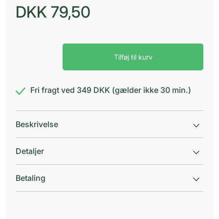
DKK
79,50
Faaborg
Tilføj til kurv
Panthenol
Creme
i
tube
Fri fragt ved 349 DKK (gælder ikke 30 min.)
antal
Beskrivelse
Detaljer
Betaling