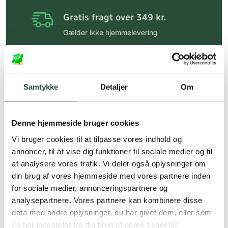
Gratis fragt over 349 kr.
Gælder ikke hjemmelevering
Personlig rådgivning
Få hjælp til din webordre
på:
kundeservice@uglecare.dk
Samtykke
Detaljer
Om
Hurtig levering (30 min. i Kbh)
Hurtigt leveringen via GLS, og DAO
Denne hjemmeside bruger cookies
Vi bruger cookies til at tilpasse vores indhold og
Faste lave priser*
annoncer, til at vise dig funktioner til sociale medier og til
*Gælder ikke ernæringsprodukter.
at analysere vores trafik. Vi deler også oplysninger om
din brug af vores hjemmeside med vores partnere inden
Stort udvalg af kendte
for sociale medier, annonceringspartnere og
produkter
analysepartnere. Vores partnere kan kombinere disse
Vi tilbyder et stort udvalg af kendte
data med andre oplysninger, du har givet dem, eller som
cremer, vitaminer og andre spændende
de har indsamlet fra din brug af deres tjenester.