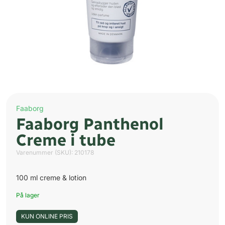
Faaborg
Faaborg Panthenol
Creme i tube
Varenummer (SKU):
210178
100 ml creme & lotion
På lager
KUN ONLINE PRIS