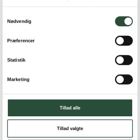
produkter – altid til fast lav pris.
Læs mere om Uglecare.dk her
Samtykkevalg
Nødvendig
Præferencer
Statistik
Marketing
Tillad alle
Tillad valgte