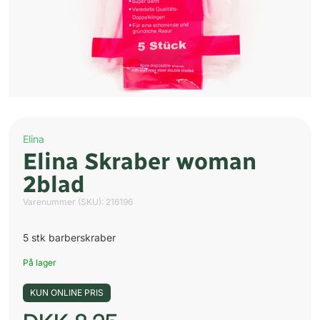
Elina
Elina Skraber woman
2blad
Varenummer (SKU):
216196
5 stk barberskraber
På lager
KUN ONLINE PRIS