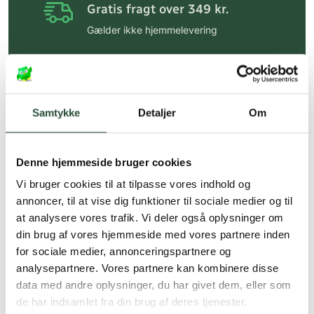
Gratis fragt over 349 kr.
Gælder ikke hjemmelevering
Personlig rådgivning
Få hjælp til din webordre
på:
kundeservice@uglecare.dk
Samtykke
Detaljer
Om
Hurtig levering (30 min. i Kbh)
Hurtigt leveringen via GLS, og DAO
Denne hjemmeside bruger cookies
Faste lave priser*
Vi bruger cookies til at tilpasse vores indhold og
annoncer, til at vise dig funktioner til sociale medier og til
*Gælder ikke ernæringsprodukter.
at analysere vores trafik. Vi deler også oplysninger om
din brug af vores hjemmeside med vores partnere inden
Stort udvalg af kendte
produkter
for sociale medier, annonceringspartnere og
analysepartnere. Vores partnere kan kombinere disse
Vi tilbyder et stort udvalg af kendte
data med andre oplysninger, du har givet dem, eller som
cremer, vitaminer og andre spændende
de har indsamlet fra din brug af deres tjenester.
produkter – altid til fast lav pris.