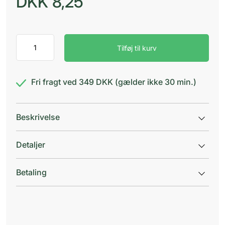
DKK
8,25
Elina
Tilføj til kurv
Skraber
woman
2blad
antal
Fri fragt ved 349 DKK (gælder ikke 30 min.)
Beskrivelse
Detaljer
Betaling