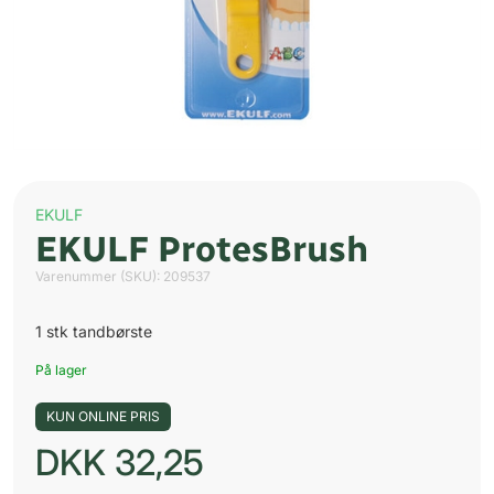
EKULF
EKULF ProtesBrush
Varenummer (SKU):
209537
1 stk tandbørste
På lager
KUN ONLINE PRIS
DKK
32,25