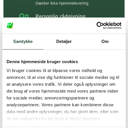
Gælder ikke hjemmelevering
Personlig rådgivning
Få hjælp til din webordre
på:
kundeservice@uglecare.dk
Samtykke
Detaljer
Om
Hurtig levering (30 min. i Kbh)
Hurtigt leveringen via GLS, og DAO
Denne hjemmeside bruger cookies
Faste lave priser*
Vi bruger cookies til at tilpasse vores indhold og
*Gælder ikke ernæringsprodukter.
annoncer, til at vise dig funktioner til sociale medier og til
at analysere vores trafik. Vi deler også oplysninger om
Stort udvalg af kendte
din brug af vores hjemmeside med vores partnere inden
produkter
for sociale medier, annonceringspartnere og
Vi tilbyder et stort udvalg af kendte
analysepartnere. Vores partnere kan kombinere disse
cremer, vitaminer og andre spændende
data med andre oplysninger, du har givet dem, eller som
produkter – altid til fast lav pris.
de har indsamlet fra din brug af deres tjenester.
Læs mere om Uglecare.dk her