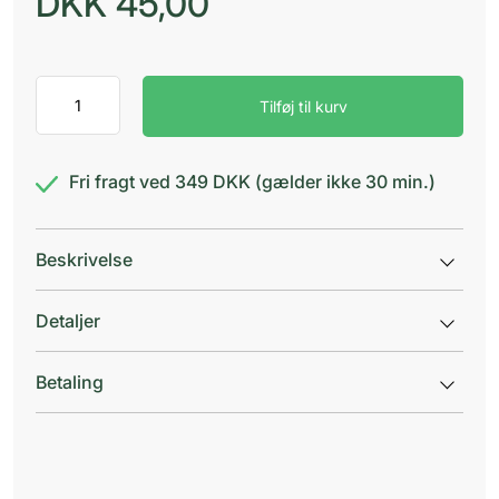
DKK
45,00
EKULF
Tilføj til kurv
pH
Orange
0,45
mm
Fri fragt ved 349 DKK (gælder ikke 30 min.)
antal
Beskrivelse
Detaljer
Betaling