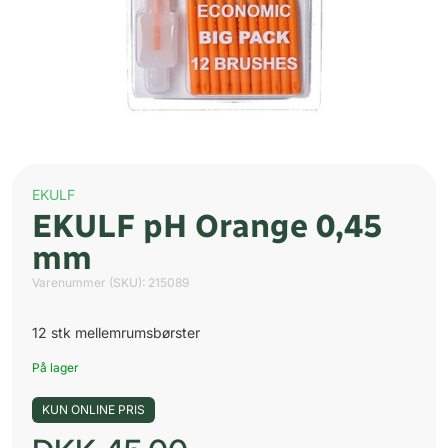
EKULF
EKULF pH Orange 0,45
mm
Varenummer (SKU):
215089
12 stk mellemrumsbørster
På lager
KUN ONLINE PRIS