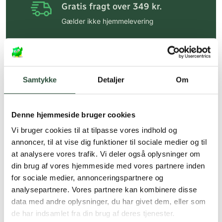
Gratis fragt over 349 kr.
Gælder ikke hjemmelevering
Personlig rådgivning
Få hjælp til din webordre
på:
kundeservice@uglecare.dk
Samtykke
Detaljer
Om
Hurtig levering (30 min. i Kbh)
Hurtigt leveringen via GLS, og DAO
Denne hjemmeside bruger cookies
Faste lave priser*
Vi bruger cookies til at tilpasse vores indhold og
annoncer, til at vise dig funktioner til sociale medier og til
*Gælder ikke ernæringsprodukter.
at analysere vores trafik. Vi deler også oplysninger om
din brug af vores hjemmeside med vores partnere inden
Stort udvalg af kendte
produkter
for sociale medier, annonceringspartnere og
analysepartnere. Vores partnere kan kombinere disse
Vi tilbyder et stort udvalg af kendte
data med andre oplysninger, du har givet dem, eller som
cremer, vitaminer og andre spændende
de har indsamlet fra din brug af deres tjenester.
produkter – altid til fast lav pris.