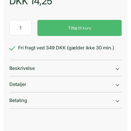
DKK
14,25
EKULF
Tilføj til kurv
MonoBrush
blød/soft
antal
Fri fragt ved 349 DKK (gælder ikke 30 min.)
Beskrivelse
Detaljer
Betaling