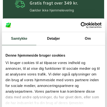
Gratis fragt over 349 kr.
Gælder ikke hjemmelevering
Personlig rådgivning
Få hjælp til din webordre
på:
kundeservice@uglecare.dk
Samtykke
Detaljer
Om
Hurtig levering (30 min. i Kbh)
Hurtigt leveringen via GLS, og DAO
Denne hjemmeside bruger cookies
Faste lave priser*
Vi bruger cookies til at tilpasse vores indhold og
annoncer, til at vise dig funktioner til sociale medier og til
*Gælder ikke ernæringsprodukter.
at analysere vores trafik. Vi deler også oplysninger om
din brug af vores hjemmeside med vores partnere inden
Stort udvalg af kendte
produkter
for sociale medier, annonceringspartnere og
analysepartnere. Vores partnere kan kombinere disse
Vi tilbyder et stort udvalg af kendte
data med andre oplysninger, du har givet dem, eller som
cremer, vitaminer og andre spændende
de har indsamlet fra din brug af deres tjenester.
produkter – altid til fast lav pris.