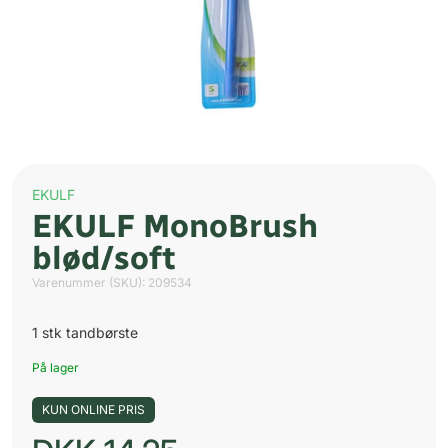
EKULF
EKULF MonoBrush
blød/soft
Varenummer (SKU):
209534
1 stk tandbørste
På lager
KUN ONLINE PRIS