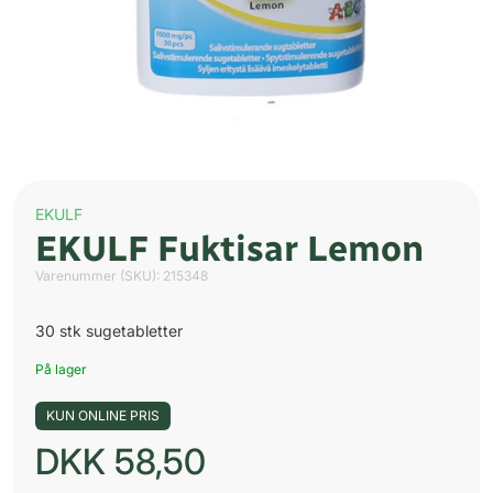
EKULF
EKULF Fuktisar Lemon
Varenummer (SKU):
215348
30 stk sugetabletter
På lager
KUN ONLINE PRIS
DKK
58,50