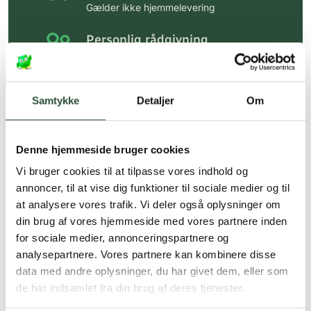
Gælder ikke hjemmelevering
Personlig rådgivning
Få hjælp til din webordre
på:
kundeservice@uglecare.dk
Samtykke
Detaljer
Om
Hurtig levering (30 min. i Kbh)
Hurtigt leveringen via GLS, og DAO
Denne hjemmeside bruger cookies
Faste lave priser*
Vi bruger cookies til at tilpasse vores indhold og
*Gælder ikke ernæringsprodukter.
annoncer, til at vise dig funktioner til sociale medier og til
at analysere vores trafik. Vi deler også oplysninger om
Stort udvalg af kendte
din brug af vores hjemmeside med vores partnere inden
produkter
for sociale medier, annonceringspartnere og
Vi tilbyder et stort udvalg af kendte
analysepartnere. Vores partnere kan kombinere disse
cremer, vitaminer og andre spændende
data med andre oplysninger, du har givet dem, eller som
produkter – altid til fast lav pris.
de har indsamlet fra din brug af deres tjenester.
Læs mere om Uglecare.dk her