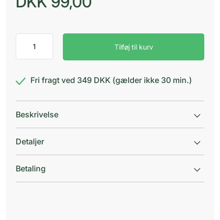
DKK
99,00
Eksplorationshætte
Tilføj til kurv
pud.fri
L
antal
Fri fragt ved 349 DKK (gælder ikke 30 min.)
Beskrivelse
Detaljer
Betaling