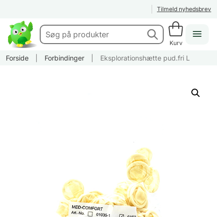
Tilmeld nyhedsbrev
Kurv
Forside
|
Forbindinger
|
Eksplorationshætte pud.fri L