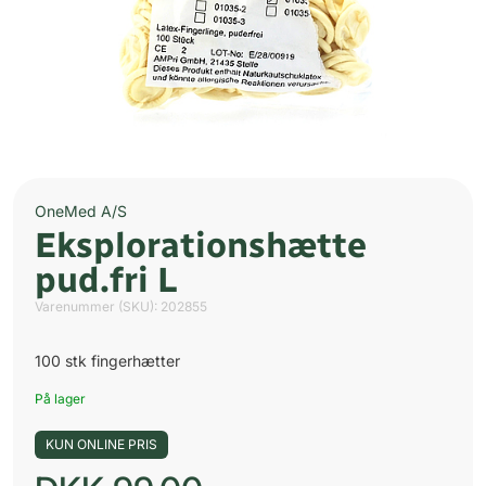
OneMed A/S
Eksplorationshætte
pud.fri L
Varenummer (SKU):
202855
100 stk fingerhætter
På lager
KUN ONLINE PRIS