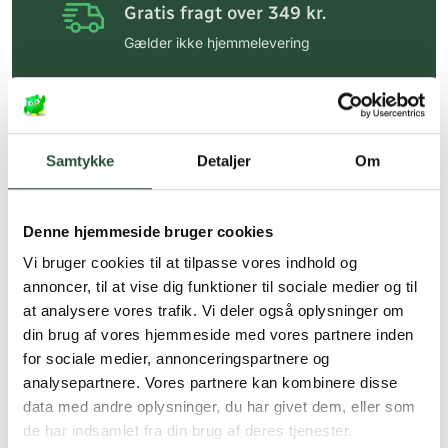
Gratis fragt over 349 kr.
Gælder ikke hjemmelevering
Personlig rådgivning
Få hjælp til din webordre
på:
kundeservice@uglecare.dk
Samtykke
Detaljer
Om
Hurtig levering (30 min. i Kbh)
Hurtigt leveringen via GLS, og DAO
Denne hjemmeside bruger cookies
Faste lave priser*
Vi bruger cookies til at tilpasse vores indhold og
annoncer, til at vise dig funktioner til sociale medier og til
*Gælder ikke ernæringsprodukter.
at analysere vores trafik. Vi deler også oplysninger om
din brug af vores hjemmeside med vores partnere inden
Stort udvalg af kendte
produkter
for sociale medier, annonceringspartnere og
analysepartnere. Vores partnere kan kombinere disse
Vi tilbyder et stort udvalg af kendte
data med andre oplysninger, du har givet dem, eller som
cremer, vitaminer og andre spændende
de har indsamlet fra din brug af deres tjenester.
produkter – altid til fast lav pris.