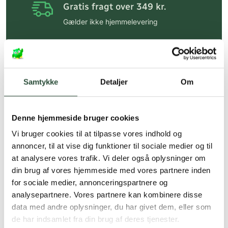
Gratis fragt over 349 kr.
Gælder ikke hjemmelevering
Personlig rådgivning
Få hjælp til din webordre
på:
kundeservice@uglecare.dk
Samtykke
Detaljer
Om
Hurtig levering (30 min. i Kbh)
Hurtigt leveringen via GLS, og DAO
Denne hjemmeside bruger cookies
Faste lave priser*
Vi bruger cookies til at tilpasse vores indhold og
annoncer, til at vise dig funktioner til sociale medier og til
*Gælder ikke ernæringsprodukter.
at analysere vores trafik. Vi deler også oplysninger om
din brug af vores hjemmeside med vores partnere inden
Stort udvalg af kendte
produkter
for sociale medier, annonceringspartnere og
analysepartnere. Vores partnere kan kombinere disse
Vi tilbyder et stort udvalg af kendte
data med andre oplysninger, du har givet dem, eller som
cremer, vitaminer og andre spændende
de har indsamlet fra din brug af deres tjenester.
produkter – altid til fast lav pris.