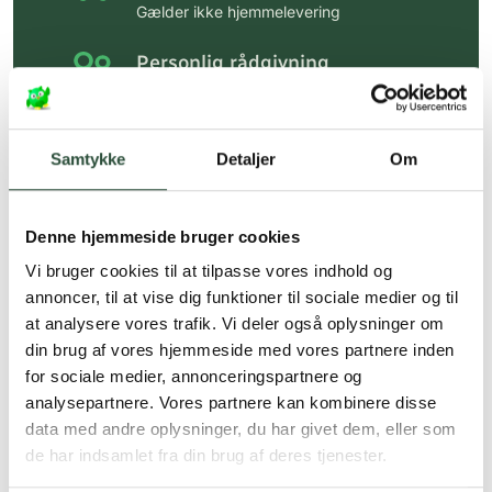
Gælder ikke hjemmelevering
Personlig rådgivning
Få hjælp til din webordre
på:
kundeservice@uglecare.dk
Samtykke
Detaljer
Om
Hurtig levering (30 min. i Kbh)
Hurtigt leveringen via GLS, og DAO
Denne hjemmeside bruger cookies
Faste lave priser*
Vi bruger cookies til at tilpasse vores indhold og
*Gælder ikke ernæringsprodukter.
annoncer, til at vise dig funktioner til sociale medier og til
at analysere vores trafik. Vi deler også oplysninger om
Stort udvalg af kendte
din brug af vores hjemmeside med vores partnere inden
produkter
for sociale medier, annonceringspartnere og
Vi tilbyder et stort udvalg af kendte
analysepartnere. Vores partnere kan kombinere disse
cremer, vitaminer og andre spændende
data med andre oplysninger, du har givet dem, eller som
produkter – altid til fast lav pris.
de har indsamlet fra din brug af deres tjenester.
Læs mere om Uglecare.dk her