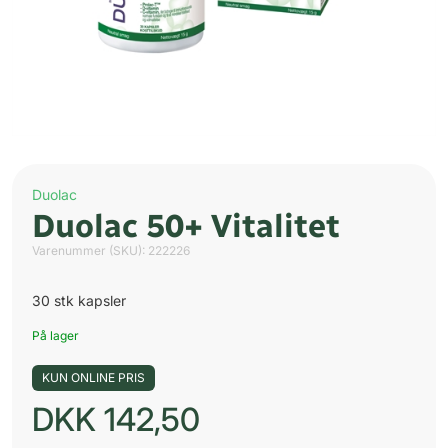
Duolac
Duolac 50+ Vitalitet
Varenummer (SKU):
222226
30 stk kapsler
På lager
KUN ONLINE PRIS
DKK
142,50