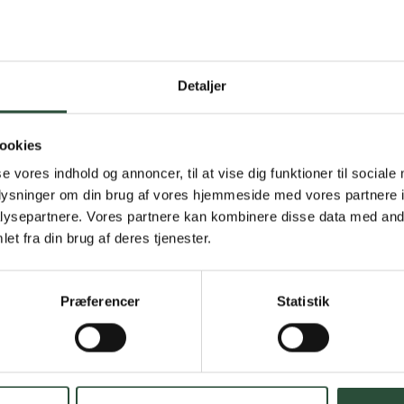
Detaljer
Gratis fragt 
Gælder ikke hjemmel
ookies
se vores indhold og annoncer, til at vise dig funktioner til sociale
Personlig rå
oplysninger om din brug af vores hjemmeside med vores partnere i
ysepartnere. Vores partnere kan kombinere disse data med andr
Få hjælp til din webo
et fra din brug af deres tjenester.
Hurtig lever
Præferencer
Statistik
Hurtigt leveringen v
Faste lave p
*Gælder ikke ernærin