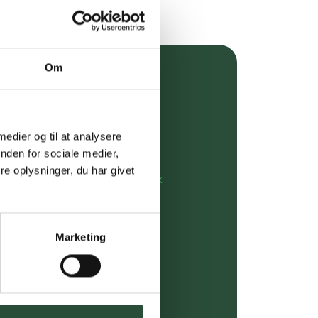
Om
over 349 kr.
evering
 medier og til at analysere
dgivning
nden for sociale medier,
e oplysninger, du har givet
rdre på:
kundeservice@uglecare.dk
ing (30 min. i Kbh)
Marketing
ia GLS, og DAO
riser*
gsprodukter.