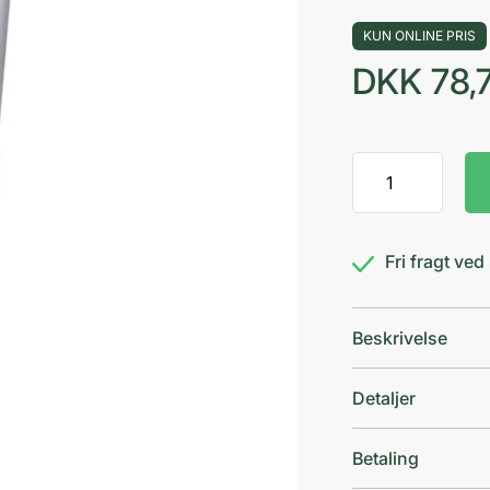
KUN ONLINE PRIS
DKK
78,
Dr.
Warming
Basiscreme
antal
Fri fragt ve
Beskrivelse
Detaljer
Betaling