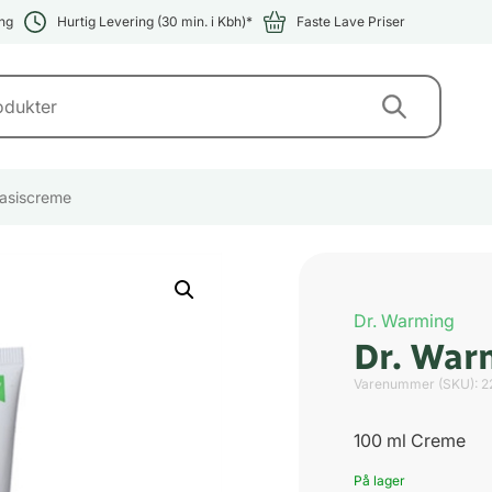
ng
Hurtig Levering (30 min. i Kbh)*
Faste Lave Priser
asiscreme
Dr. Warming
Dr. War
Varenummer (SKU):
2
100 ml Creme
På lager