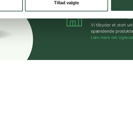
Tillad valgte
Stort udvalg
Vi tilbyder et stort 
spændende produkter – 
Læs mere om Uglecar