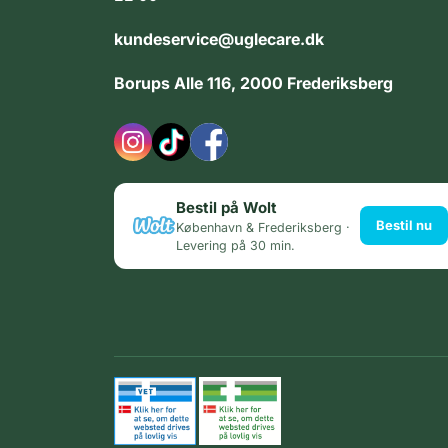
kundeservice@uglecare.dk
Borups Alle 116, 2000 Frederiksberg
Bestil på Wolt
Bestil nu
København & Frederiksberg ·
Levering på 30 min.