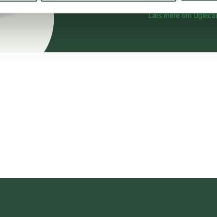
spændende produkter – 
Læs mere om Uglecar