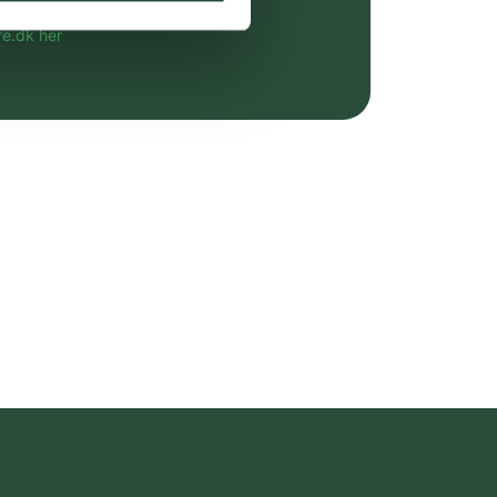
altid til fast lav pris.
e.dk her