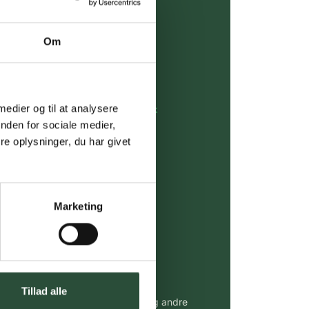
over 349 kr.
Om
evering
dgivning
 medier og til at analysere
rdre på:
kundeservice@uglecare.dk
nden for sociale medier,
e oplysninger, du har givet
ing (30 min. i Kbh)
ia GLS, og DAO
Marketing
riser*
gsprodukter.
 af kendte produkter
Tillad alle
udvalg af kendte cremer, vitaminer og andre