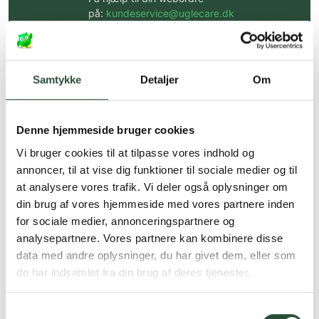
på:
kundeservice@uglecare.dk
Hurtig levering (30 min. i Kbh)
Hurtigt leveringen via GLS, og DAO
Samtykke
Detaljer
Om
Faste lave priser*
*Gælder ikke ernæringsprodukter.
Denne hjemmeside bruger cookies
Vi bruger cookies til at tilpasse vores indhold og
Stort udvalg af kendte
produkter
annoncer, til at vise dig funktioner til sociale medier og til
at analysere vores trafik. Vi deler også oplysninger om
Vi tilbyder et stort udvalg af kendte
din brug af vores hjemmeside med vores partnere inden
cremer, vitaminer og andre spændende
produkter – altid til fast lav pris.
for sociale medier, annonceringspartnere og
Læs mere om Uglecare.dk her
analysepartnere. Vores partnere kan kombinere disse
data med andre oplysninger, du har givet dem, eller som
de har indsamlet fra din brug af deres tjenester.
Samtykkevalg