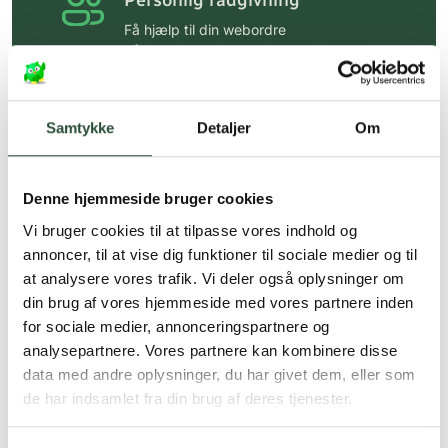
Personlig rådgivning
Få hjælp til din webordre
på:
kundeservice@uglecare.dk
Hurtig levering (30 min. i Kbh)
Hurtigt leveringen via GLS, og DAO
Samtykke
Detaljer
Om
Faste lave priser*
Denne hjemmeside bruger cookies
*Gælder ikke ernæringsprodukter.
Vi bruger cookies til at tilpasse vores indhold og
Stort udvalg af kendte
annoncer, til at vise dig funktioner til sociale medier og til
produkter
at analysere vores trafik. Vi deler også oplysninger om
Vi tilbyder et stort udvalg af kendte
din brug af vores hjemmeside med vores partnere inden
cremer, vitaminer og andre spændende
for sociale medier, annonceringspartnere og
produkter – altid til fast lav pris.
analysepartnere. Vores partnere kan kombinere disse
Læs mere om Uglecare.dk her
data med andre oplysninger, du har givet dem, eller som
de har indsamlet fra din brug af deres tjenester.