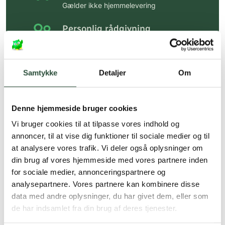
Gælder ikke hjemmelevering
Personlig rådgivning
Få hjælp til din webordre
på:
kundeservice@uglecare.dk
Samtykke
Detaljer
Om
Hurtig levering (30 min. i Kbh)
Hurtigt leveringen via GLS, og DAO
Denne hjemmeside bruger cookies
Faste lave priser*
Vi bruger cookies til at tilpasse vores indhold og
*Gælder ikke ernæringsprodukter.
annoncer, til at vise dig funktioner til sociale medier og til
at analysere vores trafik. Vi deler også oplysninger om
Stort udvalg af kendte
din brug af vores hjemmeside med vores partnere inden
produkter
for sociale medier, annonceringspartnere og
Vi tilbyder et stort udvalg af kendte
analysepartnere. Vores partnere kan kombinere disse
cremer, vitaminer og andre spændende
data med andre oplysninger, du har givet dem, eller som
produkter – altid til fast lav pris.
de har indsamlet fra din brug af deres tjenester.
Læs mere om Uglecare.dk her