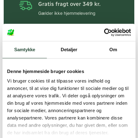
Gratis fragt over 349 kr.
Gælder ikke hjemmelevering
Personlig rådgivning
Få hjælp til din webordre
på:
kundeservice@uglecare.dk
Samtykke
Detaljer
Om
Hurtig levering (30 min. i Kbh)
Hurtigt leveringen via GLS, og DAO
Denne hjemmeside bruger cookies
Faste lave priser*
Vi bruger cookies til at tilpasse vores indhold og
annoncer, til at vise dig funktioner til sociale medier og til
*Gælder ikke ernæringsprodukter.
at analysere vores trafik. Vi deler også oplysninger om
din brug af vores hjemmeside med vores partnere inden
Stort udvalg af kendte
produkter
for sociale medier, annonceringspartnere og
analysepartnere. Vores partnere kan kombinere disse
Vi tilbyder et stort udvalg af kendte
data med andre oplysninger, du har givet dem, eller som
cremer, vitaminer og andre spændende
de har indsamlet fra din brug af deres tjenester.
produkter – altid til fast lav pris.