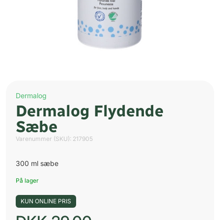
Dermalog
Dermalog Flydende
Sæbe
Varenummer (SKU):
217905
300 ml sæbe
På lager
KUN ONLINE PRIS