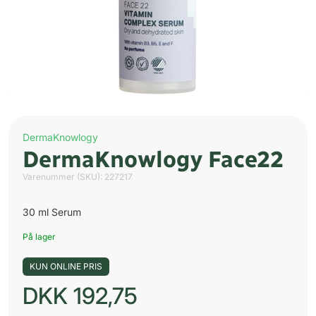
DermaKnowlogy
DermaKnowlogy Face22
Varenummer (SKU):
227217
30 ml Serum
På lager
KUN ONLINE PRIS
DKK
192,75