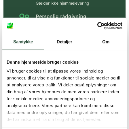
Gælder ikke hjemmelevering
Personlig rådgivning
Få hjælp til din webordre
på:
kundeservice@uglecare.dk
Samtykke
Detaljer
Om
Hurtig levering (30 min. i Kbh)
Hurtigt leveringen via GLS, og DAO
Denne hjemmeside bruger cookies
Faste lave priser*
Vi bruger cookies til at tilpasse vores indhold og
*Gælder ikke ernæringsprodukter.
annoncer, til at vise dig funktioner til sociale medier og til
at analysere vores trafik. Vi deler også oplysninger om
Stort udvalg af kendte
din brug af vores hjemmeside med vores partnere inden
produkter
for sociale medier, annonceringspartnere og
Vi tilbyder et stort udvalg af kendte
analysepartnere. Vores partnere kan kombinere disse
cremer, vitaminer og andre spændende
data med andre oplysninger, du har givet dem, eller som
produkter – altid til fast lav pris.
de har indsamlet fra din brug af deres tjenester.
Læs mere om Uglecare.dk her