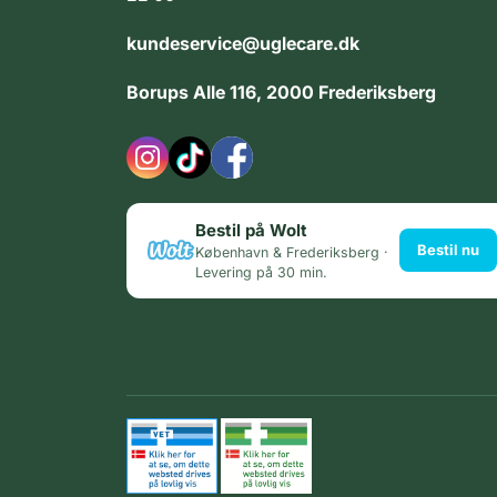
kundeservice@uglecare.dk
Borups Alle 116, 2000 Frederiksberg
Bestil på Wolt
Bestil nu
København & Frederiksberg ·
Levering på 30 min.