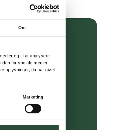
Om
over 349 kr.
evering
 medier og til at analysere
dgivning
nden for sociale medier,
e oplysninger, du har givet
rdre på:
kundeservice@uglecare.dk
ing (30 min. i Kbh)
Marketing
ia GLS, og DAO
riser*
gsprodukter.