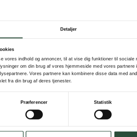
Detaljer
Gratis fragt 
Gælder ikke hjemmel
ookies
se vores indhold og annoncer, til at vise dig funktioner til sociale
Personlig rå
oplysninger om din brug af vores hjemmeside med vores partnere i
ysepartnere. Vores partnere kan kombinere disse data med andr
Få hjælp til din webo
et fra din brug af deres tjenester.
Hurtig lever
Præferencer
Statistik
Hurtigt leveringen v
Faste lave p
*Gælder ikke ernærin