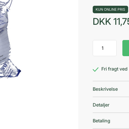
KUN ONLINE PRIS
DKK
11,7
Delta
Lab
Urinprøvesæt
antal
Fri fragt ve
Beskrivelse
Detaljer
Betaling