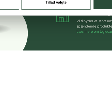
Tillad valgte
Stort udvalg
Vi tilbyder et stort 
spændende produkter – 
Læs mere om Uglecar