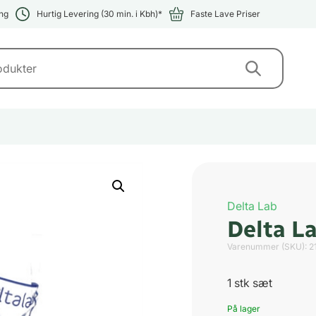
ng
Hurtig Levering (30 min. i Kbh)*
Faste Lave Priser
Delta Lab
Delta L
Varenummer (SKU):
2
1 stk sæt
På lager